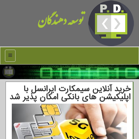
توسعه دهندگان
منو
خرید آنلاین سیمكارت ایرانسل با
اپلیكیشن های بانكی امكان پذیر شد