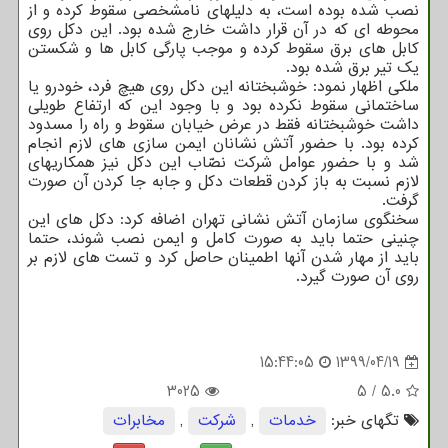
نصب شده بوده است، به دلیلهای نامشخصی سقوط کرده و از
محوطه ای که در آن قرار داشت خارج شده بود. این دکل روی
کابل های برق سقوط کرده و موجب پارگی کابل ها و شکستن
یک تیر برق شده بود.
ملکی اظهار نمود: خوشبختانه این دکل روی هیچ فرد، خودرو یا
ساختمانی سقوط نکرده بود و با وجود این که ارتفاع طویلی
داشت خوشبختانه فقط در عرض خیابان سقوط و راه را مسدود
کرده بود. با حضور آتش نشانان ایمن سازی های لازم انجام
شد و با حضور عوامل شرکت نصّاب این دکل نیز همکاریهای
لازم نسبت به باز کردن قطعات دکل و جابه جا کردن آن صورت
گرفت.
سخنگوی سازمان آتش نشانی تهران اضافه کرد: دکل های این
چنینی حتما باید به صورت کامل و ایمن نصب شوند، حتما
باید از مهار شدن آنها اطمینان حاصل کرد و تست های لازم بر
روی آن صورت گیرد.
15:44:05
1399/04/19
3025
5
/
5.0
تگهای خبر:
خدمات
,
شركت
,
مخابرات