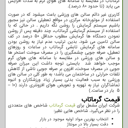
گرماتاب در مقایسه با سامانه های هوای گرم به شدت افزایش
می یابد (تا حدود 80 درصد).
کاربری غیر دائم سالن های ورزشی باعث میشود که در صورت
استفاده از موتورخانه مرکزی در مواقع تعطیلی سالن نیز مجبور
باشیم سیستم گرمایش را روشن نگه داریم . در حالی که با
استفاده از سیستم گرمایشی گرماتاب، چند دقیقه پس از روشن
نمودن دستگاه ها گرمایش مطلوب حداقل 50 درصد در کف
سالن تامین می شود. بدین ترتیب عدم نیاز به روشن بودن
سامانه های گرمایش تابشی گرماتاب در ساعات و روزهای
تعطیل، صرفه جویی چشمگیری را در مصرف سوخت استخر ها
و سالن های ورزشی در مقایسه با سامانه های هوای گرم
موجب خواهد شد بایستی توجه داشت این میزان صرفه
جویی در مصرف سوخت، افزون بر صرفه جویی ناشی از کاهش
تلفات حرارتی در ساختمان می باشد؛ به طور کلی در سالن های
ورزشی به سبب فعالیت بدنی بسیار زیاد ورزشکاران و انبوه
تماشاگران نیاز به تهویه و تعویض هوای افزونتری دارند (10 –
5 بار در ساعت.)
قیمت گرماتاب
شرکت ایران مشعل برای
قیمت گرماتاب
شاخص های متعددی
را در نظر می‌گیرد. شاخص هایی نظیر:
انتخاب بهترین مواد اولیه موجود در بازار
دقت بسیار بالا در مونتاژ