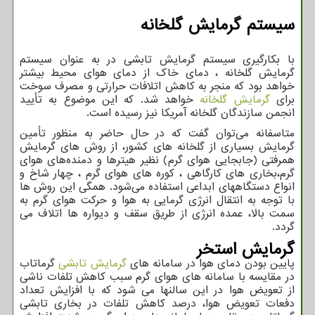
سیستم گرمایش گلخانه
با بکارگیری سیستم گرمایش تابشی در به عنوان سیستم
گرمایش گلخانه ، دمای خاک از دمای هوای محیط بیشتر
خواهد بود که منجر به کاهش اتلافات حرارتی و مصرف سوخت
برای
گرمایش گلخانه
خواهد شد. که این موضوع به تأیید
انجمن سازندگان گلخانه آمریکا نیز رسیده است.
متاسفانه می‌توان گفت كه در حال حاضر به منظور تأمین
گرمایش بسیاری از گلخانه های كشور، از روش های گرمایش
همرفتی (جابجایی هوای گرم) نظیر هیترها و دمنده‌های هوای
گرم،بخاری های كارگاهی ، كوره های هوای گرم ، چهار شاخ و
انواع دستگاههای ابداعی استفاده می‌شود. همگی این روش ها
با توجه به انتقال انرژی گرمایی به هوا و حركت هوای گرم به
سمت بالا، عمده انرژی از طریق سقف و دیواره ها اتلاف می
گردد.
گرمایش استخر
پایین بودن دمای هوا در سامانه های
گرمایش تابشی
گرماتاب
در مقایسه با سامانه های هوای گرم سبب کاهش تلفات ناشی
از تعویض هوا در این سالنها می شود که با افزایش تعداد
دفعات تعویض هوا، درصد کاهش تلفات در بخاری تابشی