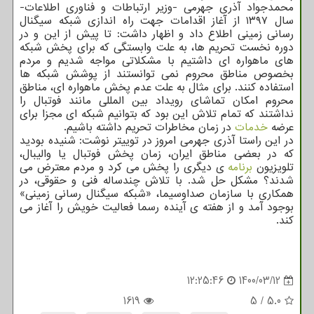
محمدجواد آذری جهرمی -وزیر ارتباطات و فناوری اطلاعات-
سال ۱۳۹۷ از آغاز اقدامات جهت راه اندازی شبکه سیگنال
رسانی زمینی اطلاع داد و اظهار داشت: تا پیش از این و در
دوره نخست تحریم ها، به علت وابستگی که برای پخش شبکه
های ماهواره ای داشتیم با مشکلاتی مواجه شدیم و مردم
بخصوص مناطق محروم نمی توانستند از پوشش شبکه ها
استفاده کنند. برای مثال به علت عدم پخش ماهواره ای، مناطق
محروم امکان تماشای رویداد بین المللی مانند فوتبال را
نداشتند که تمام تلاش این بود که بتوانیم شبکه ای مجزا برای
عرضه
خدمات
در زمان مخاطرات تحریم داشته باشیم.
در این راستا آذری جهرمی امروز در توییتر نوشت: شنیده بودید
که در بعضی مناطق ایران، زمان پخش فوتبال یا والیبال،
تلویزیون
برنامه
ی دیگری را پخش می کرد و مردم معترض می
شدند؟ مشکل حل شد. با تلاش چندساله فنی و حقوقی، در
همکاری با سازمان صداوسیما، «شبکه سیگنال رسانی زمینی»
بوجود آمد و از هفته ی آینده رسما فعالیت خویش را آغاز می
کند.
12:25:46
1400/03/12
1619
5
/
5.0