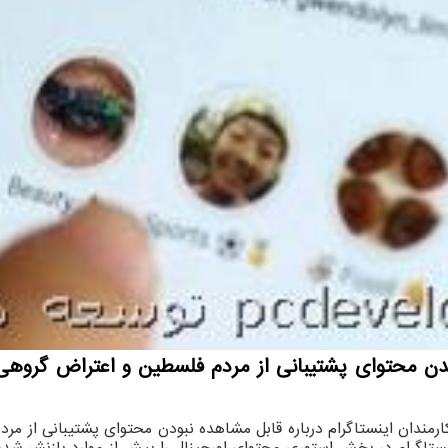
ن محتوای پشتیبانی از مردم فلسطین و اعتراض گروهی ا
ارمندان اینستاگرام درباره قابل مشاهده نبودن محتوای پشتیبانی از مر
ینستاگرام در بخش استوری محتوای اورجینال را پیش از موارد بازنشر ش