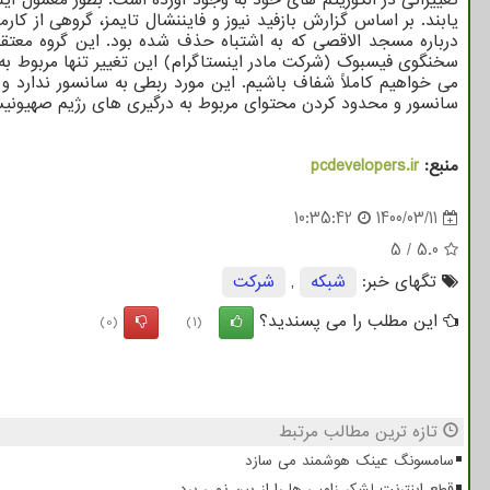
یابند. بر اساس گزارش بازفید نیوز و فایننشال تایمز، گروهی از ک
درباره مسجد الاقصی که به اشتباه حذف شده بود. این گروه معتقد
سخنگوی فیسبوک (شرکت مادر اینستاگرام) این تغییر تنها مربوط به
می خواهیم کاملاً شفاف باشیم. این مورد ربطی به سانسور ندارد و
سانسور و محدود کردن محتوای مربوط به درگیری های رژیم صهیونیس
منبع:
pcdevelopers.ir
10:35:42
1400/03/11
5
/
5.0
تگهای خبر:
شبكه
,
شركت
این مطلب را می پسندید؟
(0)
(1)
تازه ترین مطالب مرتبط
سامسونگ عینک هوشمند می سازد
قطع اینترنت لشکر زامبی ها را از بین نمی برد