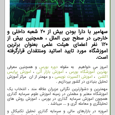
سهامیر با دارا بودن بیش از 20 شعبه داخلی و
خارجی در سطح بین الملل ، همچنین بیش از
120 نفر اعضای هیئت علمی بعنوان برترین
اموزشگاه مورد تایید اساتید ومنتقدان قرارگرفته
است.
امروز می خواهیم به مقوله
دوره بورس
و همچنین معرفی
بهترین آموزشگاه بورس
،
اموزش بازار آتی
،
اموزش پرایس
اکشن
،
اموزش اکسپرت نویسی
، و مهمتر از ان مرکز آموزش
تحلیل بنیادی در کشور بپردازیم .
مهمترین و دشوارترین نگرانی عزیزان علاقه مند ، انتخاب یک
اموزشگاه معتبر و مطمئن در زمینه اموزش علوم سرمایه گذاری
همچون اموزش سرمایه گذاری در بورس ، اموزش روش های
تحلیلگری و معامله گری و ... میباشد .
امروزه در بازارهای مالی و سرمایه گذاری تحلیل تکنیکال و