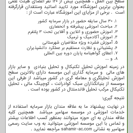
سطح بین الملل ، همچنین بیش از 120 نفر اعضای هیئت علمی
بعنوان برترین اموزشگاه مورد تایید اساتید ومنتقدان قرارگرفته
است . برخی از مزایای این اموزشگاه عبارت است از :
30 سال سایقه حضور در بازار سرمایه کشور
مباحث اموزشی پیشرفته و انحصاری
اموزش حضوری و انلاین و آفلاین تحت 3 پلتفرم
اموزش آکادمیک و ترمیک
آموزش فشرده ویژه متقاضیان شهرستانی
پشتیبانی و نظارت مستقیم بر عملکرد دانشپذیران
اعطای گواهینامه پایان دوره بین المللی
و ...
در زمینه اموزش تحلیل تکنیکال و تحلیل بنیادی و سایر بازار
های مالی و سرمایه گذاری این موسسه دارای بالاترین سطح
اموزش تحلیلگری و معامله گری در کشور میباشد از طرفی این
موسسه از بنیانگذاران سبک کوادرانت ، کوچینگ مالی ، تحلیل
تکنیکال مرکب تحلیل فاندمنتال در کشور بوده است .
نتیجه گیری:
در نهایت پیشنهاد ما به علاقه مندان بازار سرمایه استفاده از
خدمات اموزشی در موسسه سهامیر میباشد همچنین کلیه
علاقه مندان به ای حوزه میتوانند بمنظور کسب اطلاعات بیشتر
و تماس با این موسسه اموزشی میتوانید به وب سایت رسمی
سهامیر به نشانی
sahamir-ac.com
مراجعه نمایید .