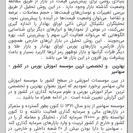
بنیادی روشی برای پیش‌بینی قیمت در بازار از طریق مطالعه
وضعیت گذشته بازار وجود دارد . در این روش تحلیل از طریق
بررسی تغییرات و نوسان‌های قیمت‌ها ، حجم معاملات ، عرضه
و تقاضا می‌توان وضعیت قیمت‌ها در آینده را پیش‌بینی نمود.
تحلیلگران تکنیکال ارزش ذاتی اوراق بهادار را اندازه‌ گیری
نمی‌کنند، در عوض از نمودارها و ابزارهای دیگر برای شناسایی
الگوهایی که می‌تواند فعالیت آتی سهم را پیش‌بینی کند، بهره
می‌جویند
.
این روش تحلیل در بازار ارزهای خارجی همچون
بازار فارکس، بازارهای بورس اوراق بهادار و بازار طلا و
دیگر فلزات گرانبها و بازار نوظهور رمز ارزها کاربرد بسیار و باعث
پیشرفت روز افزون در این بازار ها می باشد .
بهترین و تخصصی ترین موسسه اموزش بورس در کشور -
سهامیر
در بین موسسات اموزشی در سطح کشور با موسسه اموزش
عالی سهامیر برخورد نمودیم که امروز بعنوان بهترین و تخصصی
ترین مرکز اموزش بورس و علوم سرمایه گذاری در کشور و در
این گزارش تعیین شده است . در ادامه همراه ما باشید ....
موسسه سهامیر از بدو سال 1371 تا کنون بطور گسترده و متمرکز
در بازارهای مالی و سرمایه گذاری فعالیت داشته و تا کنون
توانسته بالغ بر 170000 سرمایه گذار ، تحلیلگر و معامله گر را در
کشور و خارج از کشور تربیت و وارد بازارهای سرمایه گذاری کند
، سهامیر با دارا بودن بیش از 20 شعبه داخلی و خارجی در