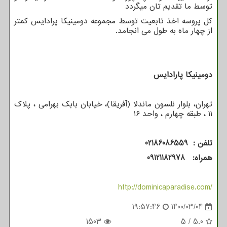
توسط ما تقدیم تان میگردد
کل پروسه اخذ تابعیت توسط مجموعه دومینیکا پرادایس کمتر
از چهار ماه به طول می انجامد.
دومینیکا پارادایس
تهران، بلوار نلسون ماندلا (آفریقا)، خیابان بابک بهرامی ، پلاک
۱۱ ، طبقه چهارم ، واحد ۱۶
تلفن : 02186086559
همراه:
09121182978
http://dominicaparadise.com/
19:57:46
1400/03/04
1503
5
/
5.0