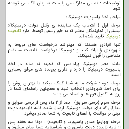
توضیحات : تمامی مدارک می بایست به زبان انگلیسی ترجمه
شود
مراحل اخذ پاسپورت دومینیکا:
مرحله اول { انتخاب یک نماینده ی وکیل دولت دومینیکا}:
لیستی از نمایندگان معتبر که به طور رسمی توسط اداره
تابعیت
دومینیکا
تایید شده اند.
تنها افرادی هستند که میتوانند درخواست های مربوط به
شهروندی را ارائه کنند و دومینیکا درخواست تابعیت مستقیم
متقاضی را قبول نمیکند.
مانند دفتر دومینیکا پرادایس که تجربه نه ساله در اخذ
پاسپورت دومینیکا را دارد و دارای پرونده های موفق بسیاری
است.
مرحله دوم : شرکت ما به شما کمک میکند تا بهترین روش را
برای اخذ شهروندی انتخاب کنید و همچنین راهنمای شما در
پروسه تکمیل فرم ها و اسناد می باشد.
مرحله سوم {برسی سوابق} : بعد از 2 ماه پس از برسی سوابق و
مدارکی که برای دولت دومینیکا ارسال شده، نامه تاییدیه دولت
مبنی بر موافقت با اعطای تابعیت به شما صادر میشود
مرحله چهارم{ صدور پاسپورت و تابعیت} : دوتا سه هفته پس
از نامه تاییده دولت پاسپورت و شناسنامه شما صادر میشود و