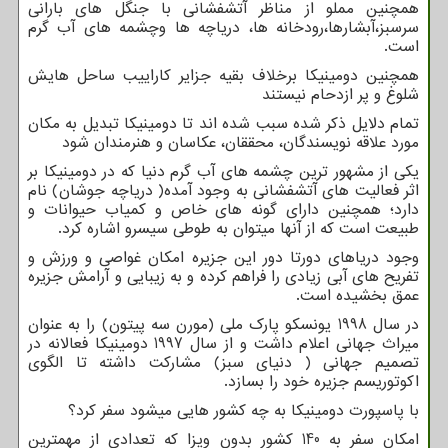
همچنین مملو از مناظر آتشفشانی با جنگل های بارانی
سرسبز،آبشارها،رودخانه ها، دریاچه ها وچشمه های آب گرم
است.
همچنین دومینیکا برخلاف بقیه جزایر کاراییب ساحل هایش
شلوغ و پر ازدحام نیستند
تمام دلایل ذکر شده سبب شده اند تا دومینیکا تبدیل به مکان
مورد علاقه نویسندگان، محققان، عکاسان و هنرمندان شود
یکی از مشهور ترین چشمه های آب گرم دنیا که در دومینیکا بر
اثر فعالیت های آتشفشانی به وجود آمده( دریاچه جوشان) نام
دارد؛ همچنین دارای گونه های خاص و کمیاب حیوانات و
طبیعت است که از آنها میتوان به طوطی سیسرو اشاره کرد.
وجود دریاهای دورتا دور این جزیره امکان غواصی و ورزش و
تفریح های آبی زیادی را فراهم کرده و به زیبایی و آرامش جزیره
عمق بخشیده است.
در سال 1998 یونسکو پارک ملی (مورن سه پیتون) را به عنوان
میراث جهانی اعلام داشت و از سال 1997 دومینیکا فعالانه در
تصمیم جهانی ( دنیای سبز) مشارکت داشته تا الگوی
اکوتوریسم جزیره خود را بسازد.
با پاسپورت دومینیکا به چه کشور هایی میشود سفر کرد؟
امکان سفر به 140 کشور بدون ویزا که تعدادی از مهمترین