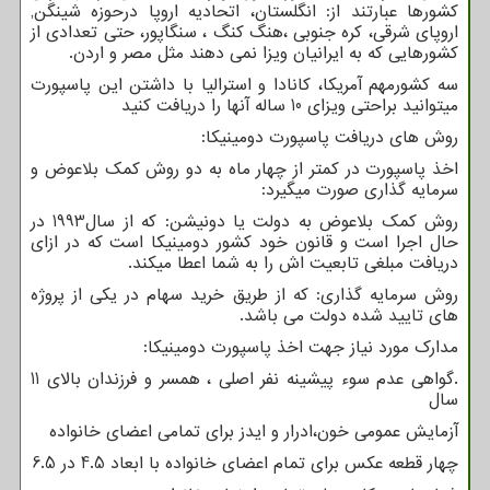
کشورها عبارتند از: انگلستان، اتحادیه اروپا درحوزه شینگن
,
اروپای شرقی، کره جنوبی ،هنگ کنگ ، سنگاپور، حتی تعدادی از
کشورهایی که به ایرانیان ویزا نمی دهند مثل مصر و اردن.
سه کشورمهم آمریکا، کانادا و استرالیا با داشتن این پاسپورت
میتوانید براحتی ویزای 10 ساله آنها را دریافت کنید
روش های دریافت پاسپورت دومینیکا:
اخذ پاسپورت در کمتر از چهار ماه به دو روش کمک بلاعوض و
سرمایه گذاری صورت میگیرد:
روش کمک بلاعوض به دولت یا دونیشن: که از سال1993 در
حال اجرا است و قانون خود کشور دومینیکا است که در ازای
دریافت مبلغی تابعیت اش را به شما اعطا میکند.
روش سرمایه گذاری: که از طریق خرید سهام در یکی از پروژه
های تایید شده دولت می باشد.
مدارک مورد نیاز جهت اخذ پاسپورت دومینیکا:
.گواهی عدم سوء پیشینه نفر اصلی ، همسر و فرزندان بالای 11
سال
آزمایش عمومی خون،ادرار و ایدز برای تمامی اعضای خانواده
چهار قطعه عکس برای تمام اعضای خانواده با ابعاد 4.5 در 6.5