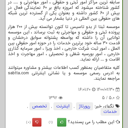
سابقه ترین مراکز امور ثبتی و حقوقی ، امور مهاجرتی و .... در
کشور شناخته میشود که امروزه بالغ بر 60 نمایندگی فعال در
بیش از 60 کشور داشته و بعنوان یکی از گسترده ترین شبکه
های حقوقی بین المللی در دنیا بشمار می آید.
موسسه ثبتا از بدو تاسیس تا کنون توانسته بیش از 200 هزار
پرونده ثبتی و حقوقی و مهاجرتی به ثبت برساند ، این موسسه
توانایی آن را داشته که بواسطه پشتوانه سوابق درخشان و
قدمت 30 ساله خود برترین خدمات را در حوزه امور حقوقی بین
الملل ، امور ثبت شرکت خارجی ، اخذ ویزا ، امور سرمایه گذاری
خارجی ، امور بورسیه شغلی و تحصیلی ، امور مهاجرت و اخذ
اقامت و ... ارائه نماید.
کلیه متقاضیان بمنظور کسب اطلاعات بیشتر و مشاوره میتوانند
به ادرس رسمی موسسه و یا نشانی اینترنتی
sabtta.com
مراجعه نمایند.
16:01:20
1400/02/30
1392
5
/
5.0
تگهای خبر:
رپورتاژ
,
اینترنت
,
تخصص
,
خدمات
این مطلب را می پسندید؟
(0)
(1)