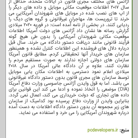
آژانس های مختلف مجری قانون در ایالات متحده، حداقل از
سال ۲۰۱۷ اطلاعات موقعیت مکانی موبایل و داده های دیگر را
از اپ های نصب شده در موبایل های شهروندان آمریکایی می
خرند تا تروریست ها، مهاجران غیرقانونی و گروه های دیگ را
ردیابی کنند. در بخشی از نامه آمده است: در فوریه ۲۰۲۰ میلادی
گزارش رسانه ها نشان داد آژانس های دولت آمریکا اطلاعات
موقعیت مکانی شهروندان آمریکایی را بدون طی هیچ گونه
فرآیند قانونی مانند دریافت دستور دادگاه می خرند. سال قبل
درباره دلال های فروشنده این اطلاعات کنترل نشده و همینطور
سازمان های خریدار آنها تحقیقاتی کردم. مطابق قانون آمریکا
سازمان های دولتی اجازه ندارند به صورت مستقیم مردم را
نظارت کنند. علاوه بر آن دادگاه عالی آمریکا در سال ۲۰۱۸
میلادی اعلام نمود دسترسی به اطلاعات مکان یابی موبایل
توسط سازمان های مجری قانون بدون دستور دادگاه غیرقانونی
می باشد. اما به قول وایدن آژانس جاسوسی وزارت دفاع آمریکا
(DIA) موضعی را اتخاذ نموده و ادعا می کند این قوانین برای
داده های تجاری که دولت خریداری می کند، اعمال نمی گردد.
بنابراین وایدن از وزارت دفاع پرسیده بود کدامیک از سازمان
های زیر مجموعه آن بدون دستور دادگاه اطلاعات به دست آمده
درباره شهروندان آمریکایی را می خرد و استفاده می نماید.
منبع:
pcdevelopers.ir