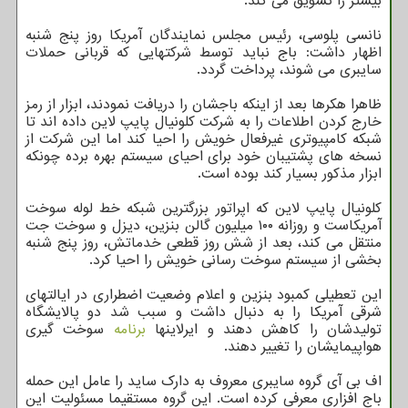
بیشتر را تشویق می کند.
نانسی پلوسی، رئیس مجلس نمایندگان آمریکا روز پنج شنبه
اظهار داشت: باج نباید توسط شرکتهایی که قربانی حملات
سایبری می شوند، پرداخت گردد.
ظاهرا هکرها بعد از اینکه باجشان را دریافت نمودند، ابزار از رمز
خارج کردن اطلاعات را به شرکت کلونیال پایپ لاین داده اند تا
شبکه کامپیوتری غیرفعال خویش را احیا کند اما این شرکت از
نسخه های پشتیبان خود برای احیای سیستم بهره برده چونکه
ابزار مذکور بسیار کند بوده است.
کلونیال پایپ لاین که اپراتور بزرگترین شبکه خط لوله سوخت
آمریکاست و روزانه ۱۰۰ میلیون گالن بنزین، دیزل و سوخت جت
منتقل می کند، بعد از شش روز قطعی خدماتش، روز پنج شنبه
بخشی از سیستم سوخت رسانی خویش را احیا کرد.
این تعطیلی کمبود بنزین و اعلام وضعیت اضطراری در ایالتهای
شرقی آمریکا را به دنبال داشت و سبب شد دو پالایشگاه
تولیدشان را کاهش دهند و ایرلاینها
برنامه
سوخت گیری
هواپیمایشان را تغییر دهند.
اف بی آی گروه سایبری معروف به دارک ساید را عامل این حمله
باج افزاری معرفی کرده است. این گروه مستقیما مسئولیت این