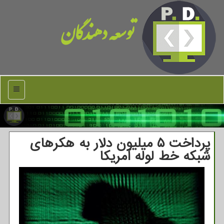
توسعه دهندگان
منو
پرداخت ۵ میلیون دلار به هكرهای
شبكه خط لوله آمریكا