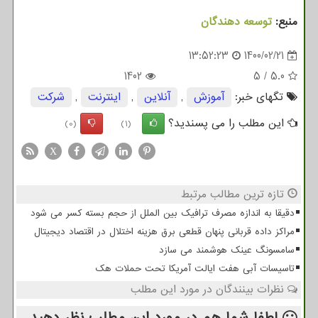
منبع:
توسعه دهندگان
13:52:23
1400/02/21
1402
5
/
5.0
تگهای خبر:
آموزش
,
آنلاین
,
اینترنت
,
شركت
این مطلب را می پسندید؟
(0)
(1)
X
تازه ترین مطالب مرتبط
دقیقا به اندازه مصرف ترافیک بین الملل از حجم بسته کسر می شود
مراکز داده قربانی پنهان قطعی برق هزینه اختلال در اقتصاد دیجیتال
سامسونگ عینک هوشمند می سازد
تاسیسات آبی هفت ایالت آمریکا تحت حملات هک
نظرات بینندگان در مورد این مطلب