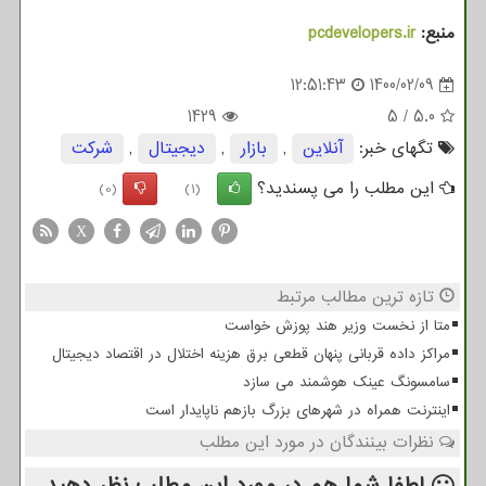
منبع:
pcdevelopers.ir
12:51:43
1400/02/09
1429
5
/
5.0
تگهای خبر:
آنلاین
,
بازار
,
دیجیتال
,
شركت
این مطلب را می پسندید؟
(0)
(1)
X
تازه ترین مطالب مرتبط
متا از نخست وزیر هند پوزش خواست
مراکز داده قربانی پنهان قطعی برق هزینه اختلال در اقتصاد دیجیتال
سامسونگ عینک هوشمند می سازد
اینترنت همراه در شهرهای بزرگ بازهم ناپایدار است
نظرات بینندگان در مورد این مطلب