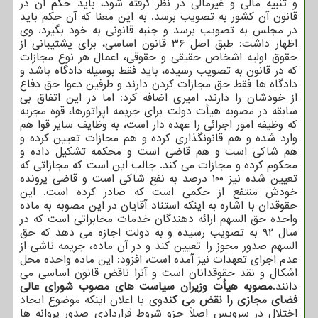
و تنبیه مالی و غیرمالی در نظر گرفته شود، باید حکم آن در
قانون آن کشور به تصویب برسد. به این معنا که آن حکم باید
در مجلس به تصویب برسد و جنبه قانونی به خود بگیرد. وی
اظهار داشت: طبق اصل ۳۶ قانون اساسی، برای پشتیبانی از
حقوق اولیه اشخاص حقیقی و حقوقی، اعمال هر نوع مجازات
که در قانون به تصویب رسیده، باید فقط بوسیله دادگاه باشد و
دادگاه ها فقط حق مجازات کردن دارند و طرفین دعوا حق دفاع
از خودشان را دارند. امیری اضافه کرد: اما در این اتفاق بی
سابقه در مصوبه هیأت دولت برای جریمه اپراتورها، قوه مجریه
که وظیفه امور اجرائی را عهده دار است، به وظایف سایر قوا هم
وارد شده و هم قانونگذاری کرده و هم مجازات تعیین کرده و
هم شاکی است و هم قاضی است و محکمه تشکیل داده و
محکوم کرده و مجازات می کند. جالب این است که مجازاتی که
تعیین شده نیز ۱۰۰ درصد به نفع شاکی است و قاضی پرونده
خودش منتفع از حکمی است که صادر کرده است. این
حقوقدان با اشاره به اینکه استناد آقایان در این مصوبه به ماده
واحده حق السهم ارائه دهندگان خدمات مخابراتی است که در
سال ۹۲ به تصویب رسیده و به دولت اجازه می دهد که حق
السهم صدور مجوز را تعیین کند و در آن ماده، جریمه ناشی از
عدم اجرای تعهدات نیز آمده است، افزود: این ماده واحده محل
اشکال و نقد حقوقدانان است و آنرا ناقض قانون اساسی می
دانند.
مصوبه هیأت وزیران سیاست های مصوب شورای عالی
فضای مجازی را نقض می کند
وی با اعلان اینکه موضوع ایجاد
اختلال در سرویس اصلاً جزو شروط قراردادی صدور پروانه ها