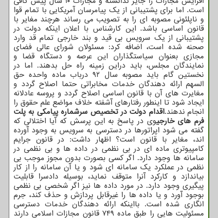
افزایش مجازات را جایز ندانسته و مجازات ۱۰ سال پیش کافی
است. اما برای پشتیبانی از یک پیامرسان آمریکایی با تمام قوا
و ناپلئونی مصوبه ای را به تصویب می رساند هرچند مغایر با
قانون اساسی باشد. این کارشناس با اعلان اینکه دولت در
پشتیبانی از یک سرویس بی قید و بند خارجی تمام قد وارد
صحنه شده است، اضافه کرد: مسئولان شورای عالی فضای
مجازی بعنوان سیاستگذاران این عرصه و دستگاه قضا و
نمایندگان مجلس، باید دراین زمینه راه حل بدهند. اما در
نخستین گام باید مصوبه سال ۹۲ درباب ماده واحده حق
السهم ارائه دهندگان خدمات مخابراتی حتما اصلاح گردد و
مغایرت های آن با قانون اساسی اصلاح گردد و پروسه عادلانه
ایجاد شود تا اینطور رفتارهای آشفته خلاف مواضع علم حقوق را
انجام ندهند.
اقدام دولت در تخصیص سرشماره پیامکی به پلت
فرم های خارجی
وی در پاسخ به این پرسش که آیا اختلالی که
گفته می شود اپراتورها در دسترسی به سرویس به وجود آورده
اند، مغایر با قانون است؟ اظهار داشت: در قانون جرایم
کامپیوتری ماده ای در بی نظمی در داده ها و بی نظمی در
سامانه ها وجود دارد. اگر کسی بصورت بدون مجوز موجب بی
نظمی در عملکرد یک سامانه ای شود و یا آن سامانه را از کار
بیاندازد و کارکرد آنرا متوقف نماید، بوسیله دادسرا قابلیت
پیگیری وجود دارد. در مورد داده ها نیز اگر شخصی بی نظمی
بوجود آورد و یا داده ها را غیرقابل پردازش و حذف کند، جرم
انگاری شده است. بااینکه ارائه دهندگان خدمات دسترسی
مسئولیت هایی را طبق ماده ۷۴۹ قانون مجازات اسلامی دارند