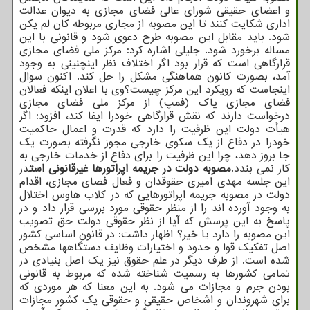
و اعضای حقیقی شورای عالی فضای مجازی به دیوان عدالت
اداری شکایت کنند تا این مصوبه از مجاری مربوطه کان لم یکن
شود. باید مقابل این مصوبه طرح دعوی شود و قانونی با این
مساله برخورد شود. جلیلی اشاره کرد: مرکز ملی فضای مجازی
قرارگاهی است که قرار بود اگر اختلاف نظر اینچنینی به وجود
آمد، بصورت کانون هماهنگی مشکل را حل کند. اکنون سوال
اینجاست که رویکرد این مرکز چیست؟وی با اعلان اینکه فعالان
فضای مجازی پاک (فمپ) از مرکز ملی فضای مجازی
درخواست دارند که نقش قرارگاهی خودرا ایفا کند، افزود: اگر
هیأت دولت این ظرفیت را دارد که قدرت و اعمال حاکمیت
خودرا در دفاع از یک سکوی خارجی مجوز نگرفته بصورت یک
جا بروز دهد، چرا این ظرفیت را برای دفاع از خدمات خارجی به
کار نمی بندد.
مصوبه دولت در جریمه اپراتورها غیرقانونی است
در
این جلسه مهدی امیری حقوقدان و فعال فضای مجازی، اقدام
دولت در مصوبه جریمه اپراتورهایی که در کلاب هاوس اختلال
به وجود آورده اند را از منظر حقوقی مورد بررسی قرار داد و در
پاسخ به این پرسش که آیا از نظر حقوقی دولت حق تصویب
این مصوبه را دارد یا خیر؟ اظهار داشت: در قانون اساسی کشور
اصل تفکیک قوا و حدود و اختیارات وظایف دستگاهها مشخص
شده است. از طرف دیگر در علم حقوق نیز یک اصل بنیادی در
تمامی کشورها به رسمیت شناخته شده که مربوط به قانونی
بودن جرم و مجازات می شود. به این معنا که هر موردی که
برای شهروندان و اشخاص حقیقی و حقوقی یک کشور مجازات