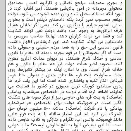
و مجری مصوبات مراجع قضائی و کارگروه تعیین مصادیق
محتوای مجرمانه در امور پالایشی هستند. امیر اشاره کرد: در
مورد آنکه سامانه مختل شده زیان دیده شمرده می شود، دولت
ذینفع محسوب نمی گردد بلکه دادستان ذینفع است و بعنوان
مدعی العموم جرایم را پیگیری می کند. یعنی اگر اخلالی هم از
طرف اپراتورها به وجود آمده باشد دولت نمی تواند شکایت
کند و فقط می تواند گزارش دهد. نهایتاً صاحب سرویس یا
دادستانی می تواند شکایت کند. این کارشناس اظهار داشت:
قانون اساسی این حق را به همه مردم حقیقی و حقوقی داده
است که اگر مصوباتی را در قوه مجریه دیدند که مغایر با قانون
اساسی و خلاف شرع هستند، در دیوان عدالت اداری مطرح
کنند. مصوبه اخیر هیأت دولت نیز هم مغایر با قانون و هم
خلاف شرع است. وی با اعلان اینکه در بیشتر کشورها، روی
بحث مسئولیت پلت فرم ها بطور جدی و بعنوان خط قرمز
غیرقابل انکار تکیه و پافشاری شده است اما این پلت فرم ها
بدون ستاندن کوچک ترین مجوزی در کشور ما فعالیت می
نمایند، اضافه کرد: اقدام دولت در اختصاص سرشماره پیامکی
(ماسک) به پلت فرم های خارجی نیز از دیگر نمونه های شگفت
انگیز است. در صورتیکه دولت برای اختصاص هر سرشماره
پیامکی با نام شرکت (ماسک) سالانه ۵۰۰ میلیون تومان حق
اشتراک می گیرد اما این امتیاز سالانه را به پلت فرم هایی
مانند فیسبوک، واتس اپ، تلگرام و بتازگی به کلاب هاوس داده
است. آیا این تبعیض ناروا به نفع خارجی نیست؟ ما با دولتی
مواجه هستیم که به نفع اتباع خارجی مقرره گذاری می