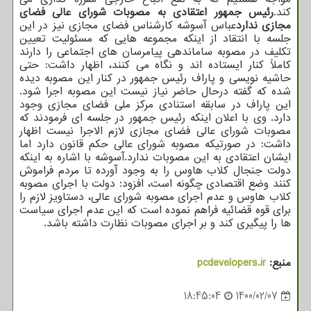
کند.
رئیس جمهور اعتقادی به مصوبات شورای عالی فضای
مجازی ندارد
عباس آسوشه کارشناس فضای مجازی نیز در این
جلسه با انتقاد از اینکه مجموعه هایی که مسئولیت تعیین
تکلیف در مصوبه ساماندهی پیامرسان های اجتماعی را دارند
کاملاً کنار ایستاده اند و نگاه می کنند، اظهار داشت: حتی
حاشیه نویسی و پاراف رئیس جمهور در کنار این مصوبه دیده
شده که گفته درحال حاضر نیاز نیست این مصوبه اجرا شود.
این پاراف در سابقه استنادی مرکز ملی فضای مجازی وجود
دارد. وی با اعلان اینکه رئیس جمهور در جلسه ای فرمودند که
مصوبات شورای عالی فضای مجازی لازم الاجرا نیست اظهار
داشت: در صورتیکه مصوبه شورای عالی حکم قانون دارد اما
ایشان اعتقادی به این مصوبات ندارد.آسوشه با اشاره به اینکه
دولت جنجال کلاب هاوس را به وجود آورده تا مردم فراموش
کنند وضع اقتصادی چگونه است، افزود: دولت با اجرای مصوبه
کلاب هاوس و عدم اجرای مصوبه شورای عالی، دستاویز لازم را
برای قوه قضائیه فراهم نموده است که این عدم اجرای سیاست
ها را پیگیری کند و بر اجرای مصوبات نظارت داشته باشد.
منبع:
pcdevelopers.ir
18:45:04
1400/02/07