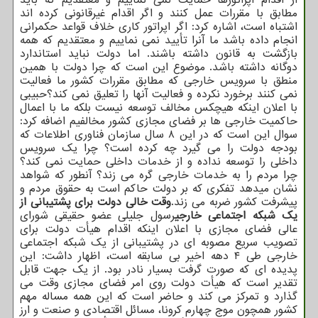
مطابق با مقررات عمل کنند و اگر اقدام غیرقانونی کرده اند
اشتباه است، اشاره کرد: اگر اپراتور کاری خلاف قواعد حکمرانی
انجام داده باشد ما آنرا تأیید نمی نماییم و معتقدیم که همه
بازگشت به قانون داشته باشند. اما دولت نباید استاندارد
دوگانه داشته باشد. موضوع این است که چرا دولت با همین
منطق با سرویس خارجی که مطابق مقررات کشور ما فعالیت
نمی کنند برخورد نکرده و فعالیت آنها را تعلیق نمی کند؟حبیبی
با اعلان اینکه هیچکس مخالف توسعه نیست بلکه ما با اعمال
حاکمیت خارجی ها بر فضای مجازی کشور مخالفیم اضافه کرد:
سوال این است که در این ۸ سال سازمان فناوری اطلاعات که
بودجه دولت را می گیرد چه کرده است؟ چرا یک سرویس
داخلی را توسعه نداده و از خدمات داخلی حمایت نمی کند؟
چرا مردم را به خدمات خارجی گره می زند؟ آنطور که شواهد
نشان میدهد تفکری که بر دولت حاکم است به حقوق مردم و
پیشرفت کشور ضربه می زند.
وقت خالی دولت برای پشتیبانی از
یک شبکه اجتماعی خارجی
رسول جلیلی عضو حقیقی شورای
عالی فضای مجازی با اعلان اینکه اقدام هیأت دولت برای
تصویب سریع مصوبه ای در پشتیبانی از یک شبکه اجتماعی
خارجی طی ۴ دهه اخیر بی سابقه است، اظهار داشت: این
پدیده ای که صورت گرفت بسیار نادر بود. از یک جهت قابل
تقدیر است که هیأت دولت روی امر فضای مجازی وقت می
گذارد و تمرکز می کند و حاضر است که این همه مساله مهم
کشور همچون موج چهارم کرونا، مسائل اقتصادی و صنعت و ارز