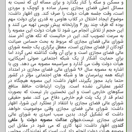
و مسکن و سکه را کنار بگذارد و برای مسأله ای که نسبت به
مسائل اصلی فضای مجازی بسیار ساده و کوچک و موردی
است، وقت جلسه هیأت دولت را صرف کند. وی اظهار داشت:
موضوع ایجاد اختلال در کلاب هاوس به قدری برای دولت مهم
بوده که ظرف چند روز ۴ وزارتخانه پیش نویس تهیه می کنند و
این حجم از تلاش انجام می شود تا هیأت دولت این مصوبه را
به سرعت تصویب کند. این در حالیست که تکه های آخر سند
شورای عالی فضای مجازی که مربوط به بحث حساس صیانت
کودکان از فضای مجازی است، معطل برگزاری یک جلسه شورای
عالی فضای مجازی است و برای آن وقت گذاشته نمی گردد اما
برای حمایت آشکار از یک شبکه اجتماعی صوتی آمریکایی،
هیأت دولت وقت می گذارد و سراسیمه مصوبه می دهد. وی با
اشاره به مصوبه سال ۹۶ شورای عالی فضای مجازی در امتداد
اینکه همه پیامرسان ها و شبکه های اجتماعی مؤثر در کشور
حتما باید مجوز بگیرند، اظهار داشت: این مصوبه هیچگاه در
کشور عملیاتی نشده است. وزارت ارتباطات حافظ منافع
سکوهای خارجی است و این نخستین بار نیست که بصورت
تمام قد از یک پلت فرم خارجی دفاع می کند. عضو حقیقی
شورای عالی فضای مجازی با انتقاد از عملکرد این شورا، اظهار
داشت: شورای عالی فضای مجازی وقتی موضوعیت خواهد
داشت که تشکیل گردد. بدین سبب امیدی به شورای عالی
فضای مجازی نیست.
دیوان عدالت مصوبه دولت را ملغی
کند
وی اظهار داشت: تنها کاری که می شود در مقابل این
مصوبه هیأت دولت انجام داد این است که نمایندگان مجلس