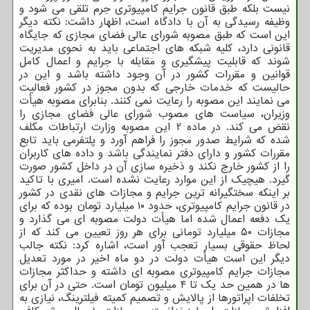
نیست بلکه طبق قانون جرایم کامپیوتری جرم تلقی می شود و
وظیفه رسیدگی به آن با دادگاه است، اظهار داشت: نکته دیگر
این است که طبق مصوبه شورای عالی فضای مجازی که جایگاه
قانونی دارد، کلیه شبکه های اجتماعی باید به نحوی مدیریت
شوند که قابلیت پیشگیری و مقابله با جرایم و اعمال کامل
قوانین و مقررات کشور در آن وجود داشته باشد و این در
حالیست که خدمات خارجی که بدون مجوز در کشور فعالیت
می نمایند این مصوبه را رعایت نمی کنند. بنابرای مصوبه هیأت
وزیران، سیاست های مصوب شورای عالی فضای مجازی را
نقض می کند. در ماده ۲ این مصوبه وزارت ارتباطات مکلف
شده که شرایط صدور مجوز را فراهم آورد و پلتفرمی باید تابع
مقررات کشور و دارای دفتر نمایندگی باشد و داده های کاربران
را از کشور خارج نکند و ذخیره سازی آن در داخل کشور صورت
گیرد. هیچیک از این موارد رعایت نشده است. امیری با تاکید
بر اینکه سختگیرانه ترین جرایم و مجازات های نقدی در کشور
در قانون جرایم کامپیوتری، حدود ۱۰ میلیارد تومان بوده که برای
یک دفعه اعمال شده اما هیأت دولت مصوبه ای می گذارد و
مجازات ۵۰ میلیارد تومانی برای هر روز تعیین می کند که از
لحاظ حقوقی بسیار تعجب آور است، اشاره کرد: نکته جالب
دیگر این است هیأت دولت در دو ماه اخیر در مورد تعدیل
مجازات جرایم کامپیوتری مصوبه ای داشته و حداکثر مجازات
ها در همین حد یک تا ۴ میلیون تومان است. حتی در آن برای
تخلفات اپراتورها از پالایش و تصمیم کمیته فیلترینگ، نیازی به