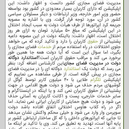
مدیریت فضای مجازی کشور دانست و اظهار داشت: این
اپلیکیشن که دارای کاربران بسیار معدودی در کشور بود بواسطه
حضور وزیر امور خارجه، وزیر ارتباطات و دیگر مسئولان سیاسی
کشور در آن، مورد توجه قرار گرفت. وی با اشاره به مصوبه
جریمه کرد اپراتورها از طرف هیأت دولت به سبب ایجاد اختلال
در این اپلیکیشن که مبلغ ۵۰ میلیارد تومان به ازای هر روز
اختلال است، اظهار داشت: بااینکه دولت در این مصوبه داعیه
پشتیبانی از
حقوق
کاربران را دارد و تاکید کرده که می خواهد
جلوی اختلالات در راه استفاده مردم از
خدمات
فضای مجازی را
بگیرد، اما سوال این است که آیا دولت همه جا همین طور
برخورد می کند و مراقب حقوق کاربران است؟
استاندارد دوگانه
دولت در مدیریت فضای مجازی
این کارشناس اضافه کرد: بنظر
می رسد که دولت یک
استاندارد
دوگانه ای را در مدیریت فضای
مجازی در پیش گرفته است. از طرفی مشاهده می نماییم که
اپلیکیشن
تلگرام
طلایی با ۴۰ میلیون کاربر توسط گوگل از
گوشیهای مردم حذف می شود و دولت هیچ اقدامی در جهت
پشتیبانی از حقوق کاربران نمی کند و یا اینکه در اینستاگرام و
سایر خدمات خارجی، پست و اکانت کاربران به آسانی حذف
می شود و دولت هیچ حمایتی از کاربران ایرانی نمی نماید. اما
اگر در راه کلاب هاوس اختلالی اتفاق افتاده باشد دولت
سوپرمن وار وارد می شود و خیلی محکم واکنش نشان میدهد
تا جایی که اپراتورهای داخلی را که کل ساختار ارتباطی کشور بر
پایه آنها است، تهدید به تعلیق می کند. وی با تاکید بر اینکه ما
از اقدام اپراتورها حمایت نمی نماییم و معتقدیم که باید