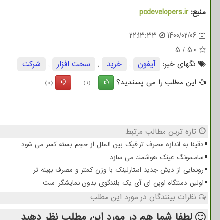
منبع:
pcdevelopers.ir
22:13:33
1400/02/06
5
/
5.0
تگهای خبر:
آیفون
,
خرید
,
سخت افزار
,
شركت
این مطلب را می پسندید؟
(0)
(1)
تازه ترین مطالب مرتبط
دقیقا به اندازه مصرف ترافیک بین الملل از حجم بسته کسر می شود
سامسونگ عینک هوشمند می سازد
رونمایی از دیش جدید استارلینک با وزن کمتر و مصرف بهینه تر
اولین دستگاه اوپن ای آی یک بلندگوی بدون نمایشگر است
نظرات بینندگان در مورد این مطلب
لطفا شما هم
در مورد این مطلب
نظر دهید