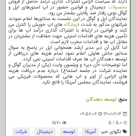
دارند که سیاست الزامی اشتراک گذاری درآمد حاصل از فروش
محصولات
دیجیتال و قوانین حضور در اپ استورهای اپل و
گوگل نوعی رفتار ضد رقابتی بشمار می رود.
نمایندگان اپل و گوگل در این نشست به سناتورها اعلام نمودند
شرکتهای مذکور به شدت
فروشگاه
های اپ خویش را کنترل می
کنند و قوانین در ارتباط با اشتراک گذاری درآمد اپ ها برای
تأمین هزینه های اقدامات امنیتی جهت حفاظت از مشتریان در
مقابل اپ ها و اقدامات مخرب لازم است.
اما کایل آن دیر مدیر ارشد همخوانی اپل در پاسخ به سوال
سناتور جاش هاولی اعلام نمود تمام هزینه های دریافتی از
توسعه دهندگان اپ ها صرف اقدامات امنیتی نمی گردد.
اما توضیحات «آن دیر» و ویلسون وایت (یکی از مدیران گوگل و
نماینده شرکت در جلسه استماع) درباره عدم دریافت هزینه
های الزامی از اوبر و اپ هایی که محصولات فیزیکی می
فروشند، نمایندگان مجلس آمریکا را قانع نکرد.
منبع:
توسعه دهندگان
09:58:06
1400/02/04
1570
5
/
5.0
تگهای خبر:
آمریكا
,
توسعه
,
دیجیتال
,
شركت