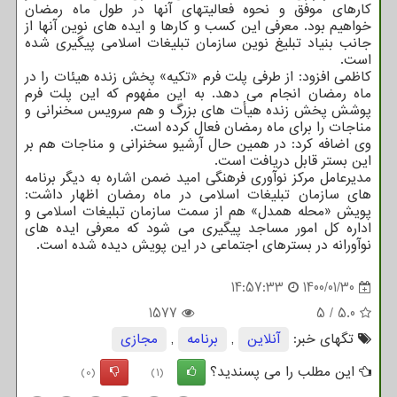
کارهای موفق و نحوه فعالیتهای آنها در طول ماه رمضان
خواهیم بود. معرفی این کسب و کارها و ایده های نوین آنها از
جانب بنیاد تبلیغ نوین سازمان تبلیغات اسلامی پیگیری شده
است.
کاظمی افزود: از طرفی پلت فرم «تکیه» پخش زنده هیئات را در
ماه رمضان انجام می دهد. به این مفهوم که این پلت فرم
پوشش پخش زنده هیأت های بزرگ و هم سرویس سخنرانی و
مناجات را برای ماه رمضان فعال کرده است.
وی اضافه کرد: در همین حال آرشیو سخنرانی و مناجات هم بر
این بستر قابل دریافت است.
مدیرعامل مرکز نوآوری فرهنگی امید ضمن اشاره به دیگر برنامه
های سازمان تبلیغات اسلامی در ماه رمضان اظهار داشت:
پویش «محله همدل» هم از سمت سازمان تبلیغات اسلامی و
اداره کل امور مساجد پیگیری می شود که معرفی ایده های
نوآورانه در بسترهای اجتماعی در این پویش دیده شده است.
14:57:33
1400/01/30
1577
5
/
5.0
تگهای خبر:
آنلاین
,
برنامه
,
مجازی
این مطلب را می پسندید؟
(0)
(1)