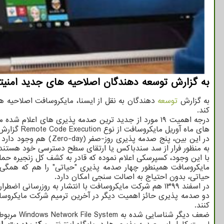
به گزارش توسعه دهندگان اصلاحیه های جدید امنیتی برای ۱۰۸ صدمه پذیری ویندوز و دیگر محصولات مایکروسا
به گزارش
توسعه
دهندگان به نقل از ایسنا، مایکروسافت اصلاحیه های صدمه پذیری های ۱۰۸ 
کند.
های ماه آوریل مایکروسافت از نوع Remote Code Execution گزارش شده اند.
در این بین، پنج صدمه
به منظور فرار از سد سندباکس یا ارتقای سطح دسترسی خود هستند.
با این وجود، کسپرسکی اعلام نموده که قادر به کشف کل زنجیره حمل
حیاتی، بدون احتیاج به اصالت سنجی امکان دارد.
در اسفند ۱۳۹۹ هم شرکت مایکروسافت با انتشار به روزرسانی اضطراری و خارج از
کنند.
ضعف دیگر شناسایی شده به Windows Network File System مربوط است که بدون احتیاج به دخالت کاربر، به مهاجم اجازه می دهد کد به صورت از راه دور را اجرا نماید.