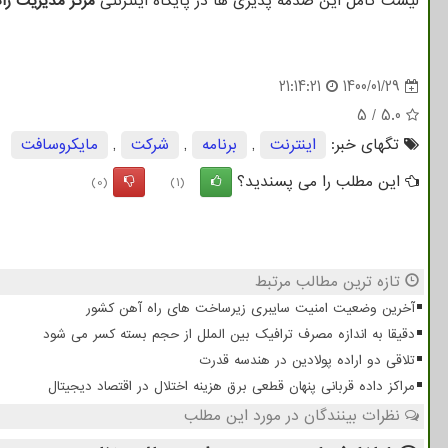
لیست کامل این صدمه پذیری ها در پایگاه اینترنتی
مرکز مدیریت را
21:14:21
1400/01/29
5
/
5.0
تگهای خبر:
اینترنت
,
برنامه
,
شركت
,
مایكروسافت
این مطلب را می پسندید؟
(0)
(1)
تازه ترین مطالب مرتبط
آخرین وضعیت امنیت سایبری زیرساخت های راه آهن کشور
دقیقا به اندازه مصرف ترافیک بین الملل از حجم بسته کسر می شود
تلاقی دو اراده پولادین در هندسه قدرت
مراکز داده قربانی پنهان قطعی برق هزینه اختلال در اقتصاد دیجیتال
نظرات بینندگان در مورد این مطلب