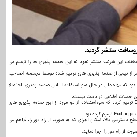
تلف این شرکت منتشر نمود که این صدمه پذیری ها را ترمیم می
ین صدمه پذیری های اعلام شده مایکروسافت "حیاتی" (Critical) و ۸۹ مورد "مهم" (Important) است. بیشتر از نیمی از صدمه پذیری های ترمیم شده توسط مجموعه اصلاحیه
کسپرسکی گزارش کرده بود که مهاجمان در حال سوءاستفاده از این صدمه پذیری، احتمالاً
 این حملات اطلاعی در دست نیست.
مایکروسافت همینطور چهار صدمه پذیری "حیاتی" را هم که همگی از نوع Remote Code Execution هستند در سرویس دهنده Exchange ترمیم کرده که سوءاستفاده از دو مورد از این صدمه پذیری های
د.
روسافت، ضعف هایی در Media Video Decoder هستند و بدون احتیاج به سطح دسترسی بالا، امکان اجرای کد به صورت از راه دور را، فراهم می