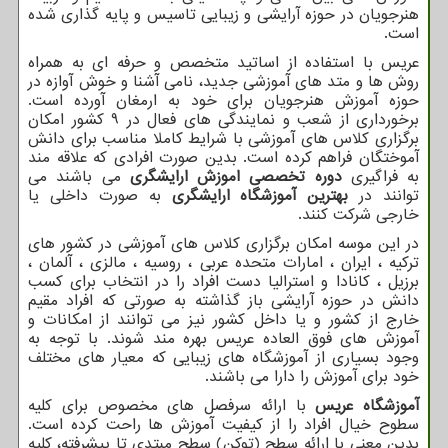
هنرجویان در حوزه آرایشی و زیبایی تاسیس و پایه گذاری شده
است.
عریس با استفاده از اساتید متخصص و حرفه ای به همراه
روش ها و متد های آموزشی جدید، نامی آشنا و خوش آوازه در
حوزه آموزش هنرجویان برای خود به ارمغان آورده است.
برخورداری از شعب و نمایندگی های فعال در 9 کشور امکان
برگزاری کلاس های آموزشی با شرایط کاملا مناسب برای دانش
آموختگان فراهم کرده است. بدین صورت افرادی که علاقه مند
به فراگیری
دوره تخصصی اموزش ارایشگری
می باشند می
توانند در
بهترین آموزشگاه ارایشگری
به صورت داخلی یا
خارجی شرکت کنند.
در این موسه امکان برگزاری کلاس های آموزشی در کشور های
ترکیه ، ایران ، امارات متحده عربی ، روسیه ، مالزی ، آلمان ،
برزیل ، کانادا و استرالیا دست افراد را در انتخاب برای کسب
دانش در حوزه آرایشی باز گذاشته به صورتی که افراد مقیم
خارج از کشور و یا داخل کشور نیز می توانند از امکانات و
آموزش های فوق العاده عریس بهره مند شوند. با توجه به
وجود بسیاری از آموزشگاه های زیبایی که معیار های مختلف
خود برای آموزش را دارا می باشند.
آموزشگاه عریس
با ارائه سرفصل های مخصوص برای کلیه
سطوح خیال افراد را از کیفیت آموزش ها راحت کرده است.
بدین معنی با ارائه سطح (توکن) سطح مبتدی تا پیشرفته، کلیه