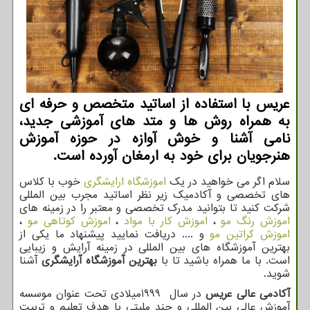
عریس با استفاده از اساتید متخصص و حرفه ای
به همراه روش ها و متد های آموزشی جدید،
نامی آشنا و خوش آوازه در حوزه آموزش
هنرجویان برای خود به ارمغان آورده است.
سلام اگر می خواهید در یک
اموزشگاه ارایشگری
خوب با کلاس
های تخصصی و آکادمیک زیر نظر اساتید مجرب بین المللی
شرکت کنید تا بتوانید مدرک تخصصی و معتبر را در زمینه های
اموزش رنگ مو
،
اموزش کار با مواد
،
اموزش کوتاهی مو
،
اموزش کراتین مو
و .... دریافت نمایید پیشنهاد ما یکی از
بهترین آموزشگاه های بین المللی در زمینه آرایش و زیبایی
است. با ما همراه باشید تا با
بهترین آموزشگاه آرایشگری
آشنا
شوید.
آکادمی عالی عریس
در سال
1999
میلادی تحت عنوان موسسه
آموزش عالی بین المللی و چند ملیتی با هدف تعلیم و تربیت