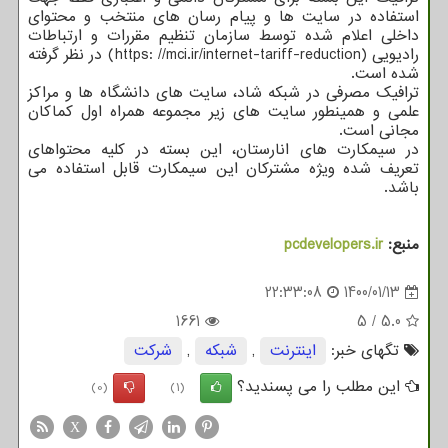
استفاده در سایت ها و پیام رسان های منتخب و محتوای
داخلی اعلام شده توسط سازمان تنظیم مقررات و ارتباطات
رادیویی (https: //mci.ir/internet-tariff-reduction) در نظر گرفته
شده است.
ترافیک مصرفی در شبکه شاد، سایت های دانشگاه ها و مراکز
علمی و همینطور سایت های زیر مجموعه همراه اول کماکان
مجانی است.
در سیمکارت های انارستان، این بسته در کلیه محتواهای
تعریف شده ویژه مشترکان این سیمکارت قابل استفاده می
باشد.
منبع:
pcdevelopers.ir
22:33:08
1400/01/13
1661
5
/
5.0
تگهای خبر:
اینترنت
,
شبكه
,
شركت
این مطلب را می پسندید؟
(0)
(1)
X