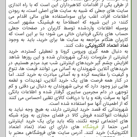
از طرفی یکی از اقدامات کلاهبرداران این است که با راه اندازی
سایت های جعلی که شبیه به سایت های اصلی است، به ربودن
اطلاعات افراد، اغلب برای سوءاستفاده های مالی اقدام می
کنند؛ در این شیوه که اصطلاحاً به فیشینگ مشهور است،
بوسیله اطلاعات واردشده توسط کاربران در صفحات جعلی
حساب های بانکی قربانیان خالی می شود؛ بنا بر این است که
کاربران هنگام مراجعه به سایت ها برای خرید، باید به وجود
نماد اعتماد الکترونیکی
دقت کنند.
به دنبال همه گیری ویروس کرونا و تعطیلی گسترده، خرید
اینترنتی از ملزومات زندگی شهروندان شده و این روزها شاهد
افزایش چشم گیر خریدهای اینترنتی شب عید مردم هستیم. در
خریدهای آنلاین شهروندان به آسانی می توانند قیمت ها، تنوع
و کیفیت را مقایسه کرده و به آسانی مبادرت به خرید کنند. اما
در کنار همه فرصت های یک خرید آنلاین، تهدیدات و لطمه
هایی نیز وجود دارد که برخی شهروندان به دنبال بی دقتی و کم
توجهی در دام مجرمین سایبری گرفتار شده و اطلاعات بانکی
آنها به سرقت رفته و یا با دریافت کالای تقلبی احساس می کنند
که از اطمینان آنها سو استفاده شده است.
شهروندانی که قصد خرید اینترنتی دارند، به هیچ وجه نباید به
تبلیغات اغواکننده فروش کالا در فضای مجازی به ویژه شبکه
های اجتماعی توجه نکنند، بلکه باید برای یک خرید اینترنتی
امن حتما از
فروشگاه
های دارای ای نماد (نماد اعتماد
الکترونیک) خرید کنند. آدرس سایت های فروشگاهی معتبر با