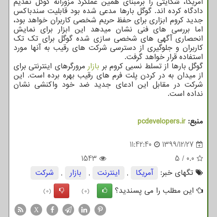
آمریکا، شکایتی را برمبنای همین عملکرد مزورانه گوگل تقدیم
دادگاه کرده اند. گوگل بارها مدعی شده بود قابلیت سندباکس
جدید کروم ابزاری برای حفظ حریم شخصی کاربران خواهد بود،
اما بررسی های فنی نشان میدهد این ابزار برای نمایش
انحصاری آگهی های شخصی سازی شده گوگل برای تک تک
کاربران و جلوگیری از دسترسی شرکت های رقیب به آنها مورد
استفاده قرار خواهد گرفت.
گوگل بارها از تسلط نسبی کروم بر
بازار
مرورگرهای اینترنتی برای
از میدان به در کردن پلت فرم های رقیب بهره برده است. این
شرکت در مقابل این ادعای جدید ضد خود واکنشی نشان
نداده است.
منبع:
pcdevelopers.ir
11:42:40
1399/12/27
1543
5
/
0.0
تگهای خبر:
آمریكا
,
اینترنت
,
بازار
,
شركت
این مطلب را می پسندید؟
(0)
(0)
X