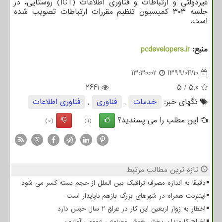
غیردولتی و ارتباطات و فناوری اطلاعات (ICT) روستایی، در
جلسه ۳۰۳ کمیسیون تنظیم مقررات ارتباطات تصویب شده
است.
منبع:
pcdevelopers.ir
13:30:02
1399/04/10
2641
5
/
5.0
تگهای خبر:
خدمات
,
فناوری
,
فناوری اطلاعات
این مطلب را می پسندید؟
(0)
(1)
X
تازه ترین مطالب مرتبط
دقیقا به اندازه مصرف ترافیک بین الملل از حجم بسته کسر می شود
اینترنت همراه در شهرهای بزرگ بازهم ناپایدار است
اخطار به زوار اربعین این کار در عراق ۲ سال حبس دارد
اخراج کارمندان بخش هوش مصنوعی عمومی آمازون