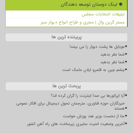
لینک دوستان توسعه دهندگان
تبلیغات انتخابات مجلس
مستر گرین وال | مجری و طراح انواع دیوار سبز
پربیننده ترین ها
موبایل ها پشت دیوار را می بینند!
شما نظر بدهید
شما نظر بدهید
چشم چین به قلمرو ایلان ماسک است
پربحث ترین ها
آیا اپراتورها بی صدا اینترنت را گران کرده اند؟
خبرنگاران حوزه فناوری، مترجمان تحول دیجیتال برای افکار عمومی
هستند
متا از نخست وزیر هند پوزش خواست
آخرین وضعیت امنیت سایبری زیرساخت های راه آهن کشور