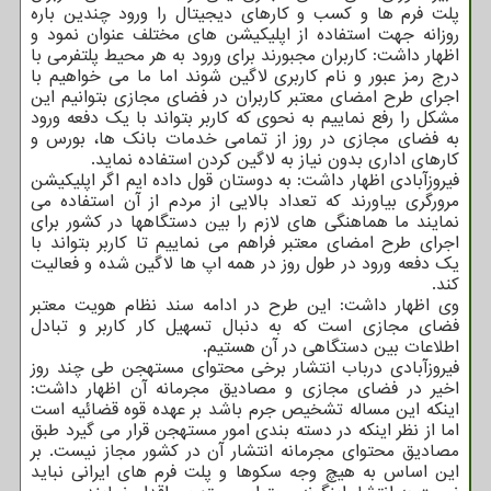
پلت فرم ها و کسب و کارهای دیجیتال را ورود چندین باره
روزانه جهت استفاده از اپلیکیشن های مختلف عنوان نمود و
اظهار داشت: کاربران مجبورند برای ورود به هر محیط پلتفرمی با
درج رمز عبور و نام کاربری لاگین شوند اما ما می خواهیم با
اجرای طرح امضای معتبر کاربران در فضای مجازی بتوانیم این
مشکل را رفع نماییم به نحوی که کاربر بتواند با یک دفعه ورود
به فضای مجازی در روز از تمامی خدمات بانک ها، بورس و
کارهای اداری بدون نیاز به لاگین کردن استفاده نماید.
فیروزآبادی اظهار داشت: به دوستان قول داده ایم اگر اپلیکیشن
مرورگری بیاورند که تعداد بالایی از مردم از آن استفاده می
نمایند ما هماهنگی های لازم را بین دستگاهها در کشور برای
اجرای طرح امضای معتبر فراهم می نماییم تا کاربر بتواند با
یک دفعه ورود در طول روز در همه اپ ها لاگین شده و فعالیت
کند.
وی اظهار داشت: این طرح در ادامه سند نظام هویت معتبر
فضای مجازی است که به دنبال تسهیل کار کاربر و تبادل
اطلاعات بین دستگاهی در آن هستیم.
فیروزآبادی درباب انتشار برخی محتوای مستهجن طی چند روز
اخیر در فضای مجازی و مصادیق مجرمانه آن اظهار داشت:
اینکه این مساله تشخیص جرم باشد بر عهده قوه قضائیه است
اما از نظر اینکه در دسته بندی امور مستهجن قرار می گیرد طبق
مصادیق محتوای مجرمانه انتشار آن در کشور مجاز نیست. بر
این اساس به هیچ وجه سکوها و پلت فرم های ایرانی نباید