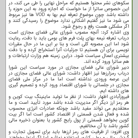
سکوهای نشر محتوا هستیم که مراحل نهایی را طی می کند، در
این خصوص ساترا از ما خواست که اجازه ورود به این حوزه را
داشته باشد چون موضوع تعرفه نیم بها به VOD ها نیز مربوط
می شود ما نیز گفتیم اشکالی ندارد موضوع را رسیدگی کنند و
اگر مشکلی هست رفع و رجوع شود.
وی اشاره کرد: آنچه مصوب شورای عالی فضای مجازی است
درباب تعرفه نیمه بهای پلت فرم های بومی باید با دقت، رعایت
شود اما این مصوبه کلی است و بنا بر این ما در حال مقررات
نویسی برای آن هستیم تا جزئیات آنرا استخراج کرده و با دقت
بیشتری اعمال سیاست شود. دراین زمینه هم وزارت ارتباطات و
هم ساترا ورود کرده اند.
دبیر شورای عالی فضای مجازی در مورد سیاست این شورا
درباب رمزارزها نیز اظهار داشت: شورای عالی فضای مجازی در
این عرصه ورودی نداشته است اما ما در مرکز ملی فضای
مجازی در جلساتی با شورای اقتصاد ورود کرده و تصمیم گیری
های داشته ایم.
فیروزآبادی اظهار داشت: از نظر ما تولید ماینینگ بیت کوین و
هر رمز ارز دیگر اگر مدیریت شده باشد مورد تأیید است و ما
معتقدیم می تواند مفید باشد چونکه صادرات انرژی محسوب
شده و فعال شدن قسمتی از اقتصاد کشور است اما اگر بیت
کوین بخواهد قسمتی از پول رایج کشور یا بعنوان ذخیره مالی
کشور باشد با آن مخالفیم.
وی افزود: از ظرفیت های رمز ارزها باید برای تسهیل تجارت و
گردش مالی و پولی کشور استفاده نمائیم اما اگر اینها بخواهند