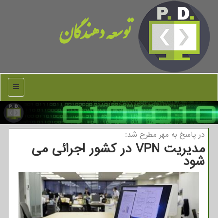
توسعه دهندگان
منو
در پاسخ به مهر مطرح شد:
مدیریت VPN در كشور اجرائی می
شود