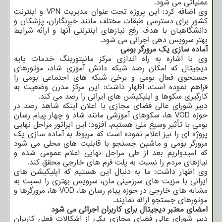
عملیاتی می شود.
وی اضافه کرد: این پروژه تحت عنوان مدیریت VPN و اینترنت
کشور برای دسترسی طبقات مختلف مانند خبرنگاران، پزشکان و
دانشگاهیان با هدف رفع نیازهای اینترنتی آنها و ارائه شرایط
بهتر سرویس دهی اجرائی می شود.
آماده سازی یک مرورگر بومی
وی با اشاره به راه اندازی مرکز مانیتورینگ خدمات پایه
دیجیتال که امکان رصد شبکه دانش آموزی شاد، موتورهای
جستجوی فعال بومی و برخی شبکه های اجتماعی بومی را
فراهم نموده است، اظهار داشت: این مرکز مدرن وضعیت به
کارگیری سکوها و اپلیکیشن های ایرانی را رصد می کند.
دبیر شورای عالی فضای مجازی با اعلان اینکه شاهد رصد در
حوزه VOD ها، سکوهای آموزشی مانند شاد و چهار پیام رسان
بومی با تأثیر وسیع ملی هستیم، افزود: این اپراتور مراحل نهایی
پروژه ای را نیز اعلام نموده است که مربوط به آماده سازی یک
مرورگر بومی و ماشین جستجو با قابلیت های محلی می شود
که امیدواریم بعد از طی مراحل نهایی اعلام عمومی شده و
نیازهای مردم را نسبت به پلت فرم های خارجی محقق کند.
وی اظهار داشت: ما به دنبال این هستیم که اپلیکیشن های
ایرانی با مزیت های سرزمینی مان، سرویس بهتری را نسبت به
مشابه های خارجی در حوزه پیام رسان ها، VOD ها، مرورگرها و
موتورهای جستجو ارائه نمایند.
امضای معتبر دیجیتال برای کاربران اجرائی می شود
دبیر شورای عالی فضای مجازی یکی از اشکالات فعلی کاربران