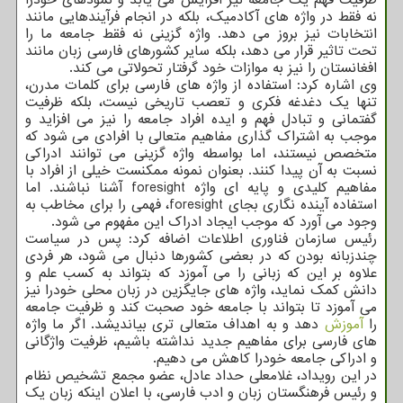
ظرفیت فهم یک جامعه نیز افزایش می یابد و نمودهای خودرا
نه فقط در واژه های آکادمیک، بلکه در انجام فرآیندهایی مانند
انتخابات نیز بروز می دهد. واژه گزینی نه فقط جامعه ما را
تحت تاثیر قرار می دهد، بلکه سایر کشورهای فارسی زبان مانند
افغانستان را نیز به موازات خود گرفتار تحولاتی می کند.
وی اشاره کرد: استفاده از واژه های فارسی برای کلمات مدرن،
تنها یک دغدغه فکری و تعصب تاریخی نیست، بلکه ظرفیت
گفتمانی و تبادل فهم و ایده افراد جامعه را نیز می افزاید و
موجب به اشتراک گذاری مفاهیم متعالی با افرادی می شود که
متخصص نیستند، اما بواسطه واژه گزینی می توانند ادراکی
نسبت به آن پیدا کنند. بعنوان نمونه ممکنست خیلی از افراد با
مفاهیم کلیدی و پایه ای واژه ‪foresight‬ آشنا نباشند. اما
استفاده آینده نگاری بجای ‪foresight‬، فهمی را برای مخاطب به
وجود می آورد که موجب ایجاد ادراک این مفهوم می شود.
رئیس سازمان فناوری اطلاعات اضافه کرد: پس در سیاست
چندزبانه بودن که در بعضی کشورها دنبال می شود، هر فردی
علاوه بر این که زبانی را می آموزد که بتواند به کسب علم و
دانش کمک نماید، واژه های جایگزین در زبان محلی خودرا نیز
می آموزد تا بتواند با جامعه خود صحبت کند و ظرفیت جامعه
را
آموزش
دهد و به اهداف متعالی تری بیاندیشد. اگر ما واژه
های فارسی برای مفاهیم جدید نداشته باشیم، ظرفیت واژگانی
و ادراکی جامعه خودرا کاهش می دهیم.
در این رویداد، غلامعلی حداد عادل، عضو مجمع تشخیص نظام
و رئیس فرهنگستان زبان و ادب فارسی، با اعلان اینکه زبان یک