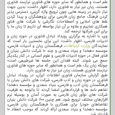
علم است و همانطور که سایر حوزه‪‎ ‬های فناوری نیازمند فناوری
هستند، زبان نیز نیاز به فناوری دارد، اظهار داشت: بدین جهت
نیاز داریم در زمینه هایی چون ترویج واژه گزینی، دسترس پذیر
کردن فرهنگ جامع زبان فارسی برای پژوهشگران و پیدا کردن
غلط های املایی و اصطلاحات نگارشی با شرکت های فناور
همکاری نماییم و علاوه بر آن نیاز بواسطه ای داریم تا زبان ما را
برای این شرکتها ترجمه کند‪.‬
وی، با اشاره به برگزاری رویداد تبادل فناوری در حوزه زبان و
ادبیات فارسی، اظهار داشت: این برای نخستین بار است که
نمایندگان
وزارت ارتباطات
، فرهنگستان زبان و ادبیات فارسی،
موسسه دهخدا و بنیاد سعدی و چند ۱۰ شرکت دانش بنیان و
فناور فعال در حوزه ادبیات فارسی و علوم انسانی در کنار یکدیگر
جمع می شوند. البته فقدان این جلسه ها غیرطبیعی است؛
چونکه زبان یک علم است و همانطور که سایر حوزه‪‎ ‬های فناوری
نیازمند فناوری هستند، زبان نیز نیاز به فناوری دارد‪.‬
طبق گزارش سازمان فناوری اطلاعات ایران، در رویداد تبادل
فناوری در حوزه زبان و ادب فارسی، شرکت های دانش بنیان با
فرهنگستان زبان ادب و فارسی، بنیاد سعدی و مؤسسه دهخدا
تفاهم نامه ها و قراردادهایی امضا کردند تا باتوجه به ظرفیت
شرکت های نوآور زبان فارسی به صورت آسان و بوسیله نرم
افزارهای مختلف ترویج شود. هم چنین ۶۰۰ شرکت دانش بنیان
تقاضاهای خودرا برای همکاری با فرهنگستان زبان فارسی،
مؤسسه دهخدا و بنیاد سعدی ارائه کردند که موجب انعقاد ۱۰
قرارداد شد.