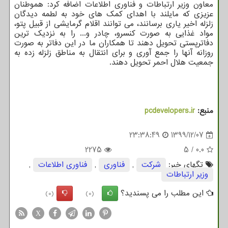
معاون وزیر ارتباطات و فناوری اطلاعات اضافه کرد: هموطنان
عزیزی که مایلند با اهدای کمک های خود به لطمه دیدگان
زلزله اخیر یاری برسانند، می توانند اقلام گرمایشی از قبیل پتو،
مواد غذایی به صورت کنسرو، چادر و... را به نزدیک ترین
دفاترپستی تحویل دهند تا همکاران ما در این دفاتر به صورت
روزانه آنها را جمع آوری و برای انتقال به مناطق زلزله زده به
جمعیت هلال احمر تحویل دهند.
منبع:
pcdevelopers.ir
23:38:49
1399/12/07
2275
5
/
0.0
تگهای خبر:
شركت
,
فناوری
,
فناوری اطلاعات
,
وزیر ارتباطات
این مطلب را می پسندید؟
(0)
(0)
X