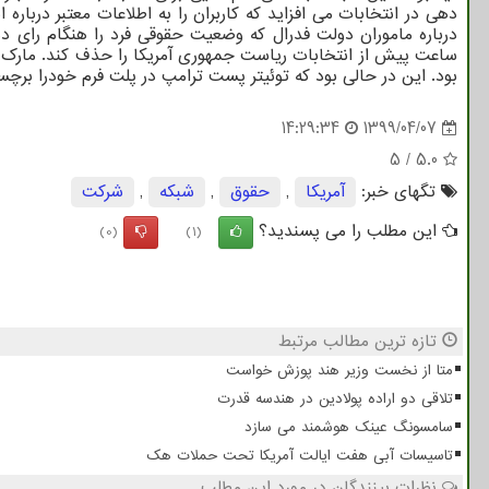
دهی در انتخابات می افزاید که کاربران را به اطلاعات معتبر درب
ساعت پیش از انتخابات ریاست جمهوری آمریکا را حذف کند. مارک زا
بود. این در حالی بود که توئیتر پست ترامپ در پلت فرم خودرا برچس
14:29:34
1399/04/07
5
/
5.0
تگهای خبر:
آمریكا
,
حقوق
,
شبكه
,
شركت
این مطلب را می پسندید؟
(0)
(1)
تازه ترین مطالب مرتبط
متا از نخست وزیر هند پوزش خواست
تلاقی دو اراده پولادین در هندسه قدرت
سامسونگ عینک هوشمند می سازد
تاسیسات آبی هفت ایالت آمریکا تحت حملات هک
نظرات بینندگان در مورد این مطلب