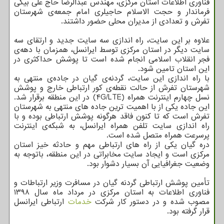
فناوری اطلاعات استان مرکزی، مهندس عبدالرضا حاج علی بیگی
فرماندار و حجت الاسلام حاجیلری امام جمعه‌ی شهرستان
تفرش و تعدادی از مدیران محلی حضور داشتند.
علاوه بر این سایت، راه اندازی سه سایت جدید و ارتقای سه
سایت دیگر در استان مرکزی توسط ایرانسل، همزمان با دهه‌ی
فجر انقلاب اسلامی انجام شده است تا پوشش حداکثری در
این استان تامین شود.
با راه اندازی این سایت، گردنه‌ی گیان در جاده‌ی منتهی به
شهرستان تفرش از حالت نقطه‌ی کور ارتباطی خارج و پوشش
نسل چهارم اینترنت همراه (۴G/LTE) در این منطقه برقرار شد.
این جاده یکی از با اهمیت ترین جاده های منتهی به شهرستان
تفرش است که تا کنون فاقد هرگونه پوشش ارتباطی بوده و با
راه اندازی سایت تلفن همراه ایرانسل، به شبکه‌ی اینترنت
پرسرعت همراه متصل شده است.
دره گیان یکی از راه های ارتباطی مهم و حادثه خیز استان
مرکزی است و ایجاد سایت مخابراتی در این منطقه، باتوجه به
وضعیت جغرافیایی آن بسیار دشوار بود.
تأمین پوشش ارتباطی گردنه گیان در مسافرت وزیر ارتباطات و
فناوری اطلاعات به استان مرکزی در مرداد ماه سال ۱۳۹۸
مصوب شده و در دستور کار شرکت
خدمات
ارتباطی ایرانسل
قرار گرفته بود.