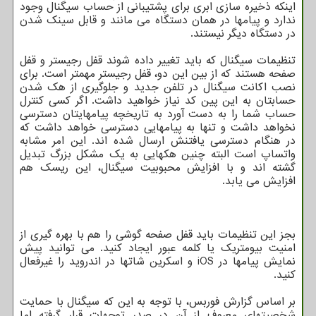
اینکه ذخیره سازی ابری برای پشتیبانی از حساب سیگنال وجود
ندارد و پیامها در همان دستگاه می مانند و قابل سینک شدن
در دستگاه دیگر نیستند.
تنظیمات سیگنال که باید تغییر داده شوند قفل رجیستر و قفل
صفحه هستند که از بین این دو، قفل رجیستر مهمتر است. برای
نصب اکانت سیگنال در تلفن جدید و جلوگیری از هک شدن
حسابتان به این پین کد نیاز خواهید داشت. اگر کسی کنترل
حساب شما را به دست آورد به تاریخچه پیامهایتان دسترسی
نخواهد داشت و تنها به پیامهایی دسترسی خواهد داشت که
در هنگام دسترسی یافتنش ارسال شده اند. این امر مشابه
واتساپ است البته چنین هکهایی به یک مشکل بزرگ تبدیل
گشته اند و با افزایش محبوبیت سیگنال، این ریسک هم
افزایش می یابد.
بجز این تنظیمات باید قفل صفحه گوشی را هم با بهره گیری از
امنیت بیومتریک یا کلمه عبور ایجاد کنید. می توانید پیش
نمایش پیامها در iOS و اسکرین شاتها در اندروید را غیرفعال
کنید.
بر اساس گزارش فوربس، با توجه به این که سیگنال با حمایت
شخصیتهای معروف از آن در صدر توجهات قرار گرفته اما