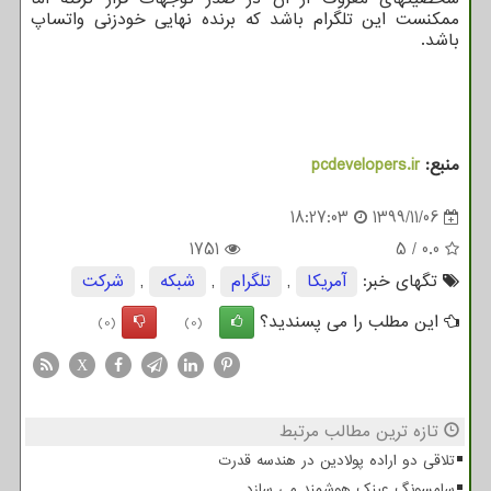
ممکنست این تلگرام باشد که برنده نهایی خودزنی واتساپ
باشد.
منبع:
pcdevelopers.ir
18:27:03
1399/11/06
1751
5
/
0.0
تگهای خبر:
آمریكا
,
تلگرام
,
شبكه
,
شركت
این مطلب را می پسندید؟
(0)
(0)
X
تازه ترین مطالب مرتبط
تلاقی دو اراده پولادین در هندسه قدرت
سامسونگ عینک هوشمند می سازد