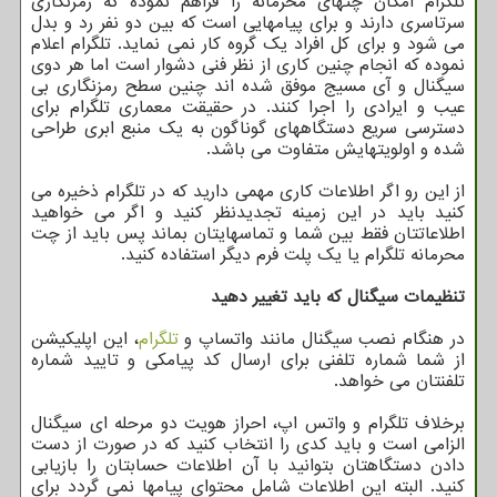
تلگرام امکان چتهای محرمانه را فراهم نموده که رمزنگاری
سرتاسری دارند و برای پیامهایی است که بین دو نفر رد و بدل
می شود و برای کل افراد یک گروه کار نمی نماید. تلگرام اعلام
نموده که انجام چنین کاری از نظر فنی دشوار است اما هر دوی
سیگنال و آی مسیج موفق شده اند چنین سطح رمزنگاری بی
عیب و ایرادی را اجرا کنند. در حقیقت معماری تلگرام برای
دسترسی سریع دستگاههای گوناگون به یک منبع ابری طراحی
شده و اولویتهایش متفاوت می باشد.
از این رو اگر اطلاعات کاری مهمی دارید که در تلگرام ذخیره می
کنید باید در این زمینه تجدیدنظر کنید و اگر می خواهید
اطلاعاتتان فقط بین شما و تماسهایتان بماند پس باید از چت
محرمانه تلگرام یا یک پلت فرم دیگر استفاده کنید.
تنظیمات سیگنال که باید تغییر دهید
در هنگام نصب سیگنال مانند واتساپ و
تلگرام
، این اپلیکیشن
از شما شماره تلفنی برای ارسال کد پیامکی و تایید شماره
تلفنتان می خواهد.
برخلاف تلگرام و واتس اپ، احراز هویت دو مرحله ای سیگنال
الزامی است و باید کدی را انتخاب کنید که در صورت از دست
دادن دستگاهتان بتوانید با آن اطلاعات حسابتان را بازیابی
کنید. البته این اطلاعات شامل محتوای پیامها نمی گردد برای