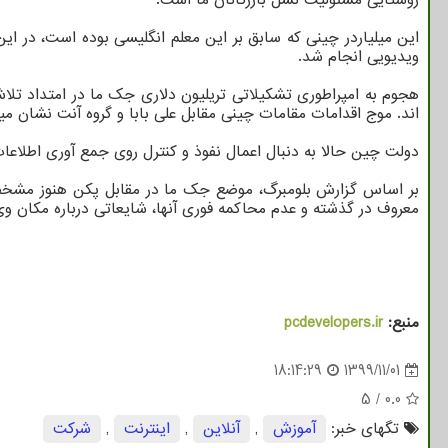
ویدیویی انجام شد.
هجوم به امپراطوری تشکیلاتی تریلیون دلاری جک ما در امتداد تل
اند. موج اقدامات مقامات چینی مقابل علی بابا و گروه آنت نشان می
دولت چین حالا به دنبال اعمال نفوذ و کنترل روی جمع آوری اطلاع
بر اساس گزارش بلومبرگ، موضع جک ما در مقابل پکن هنوز مشخص
معروف در گذشته و عدم محاکمه فوری آنها، شایعاتی درباره مکان وی ب
منبع:
pcdevelopers.ir
18:14:29
1399/11/01
5
/
0.0
تگهای خبر:
آموزش
,
آنلاین
,
اینترنت
,
شركت