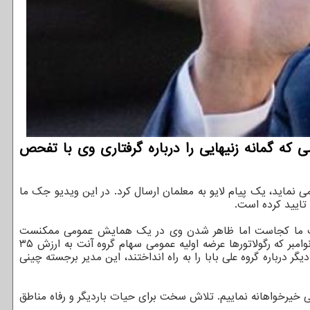
 که گمانه زنیهایی را درباره گرفتاری وی با تفحص
 می نماید، یک پیام لایو به معلمان ارسال کرد. در این ویدیو جک ما
تایید کرده است.
ت جک ما کجاست اما ظاهر شدن وی در یک همایش عمومی ممکنست
شایعات درباره سرنوشت وی را بخواباند به خصوص که پکن در حال تحقیقات از گروه مالی آنلاین آنت و گروه هولدینگ علی بابا است. از نوامبر که رگولاتورها عرضه اولیه عمومی سهام گروه آنت به ارزش ۳۵
درباره گروه علی بابا را به راه انداختند، این مدیر برجسته چینی
ی خیرخواهانه نماییم. تلاش سخت برای حیات باردیگر و رفاه مناطق