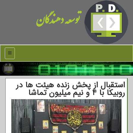
توسعه دهندگان
منو
استقبال از پخش زنده هیئت ها در
روبیكا با ۴ و نیم میلیون تماشا