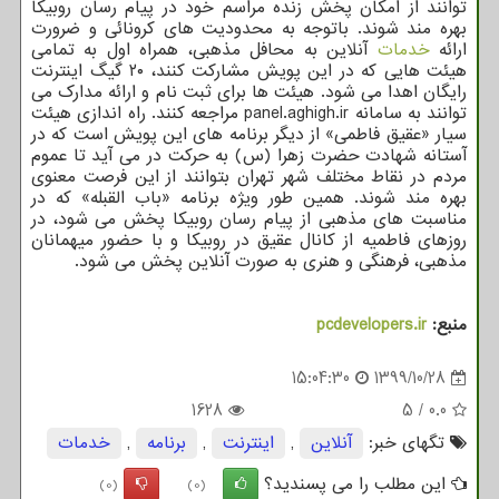
توانند از امکان پخش زنده مراسم خود در پیام رسان روبیکا
بهره مند شوند. باتوجه به محدودیت های کرونائی و ضرورت
ارائه
خدمات
آنلاین به محافل مذهبی، همراه اول به تمامی
هیئت هایی که در این پویش مشارکت کنند، ۲۰ گیگ اینترنت
رایگان اهدا می شود. هیئت ها برای ثبت نام و ارائه مدارک می
توانند به سامانه panel.aghigh.ir مراجعه کنند. راه اندازی هیئت
سیار «عقیق فاطمی» از دیگر برنامه های این پویش است که در
آستانه شهادت حضرت زهرا (س) به حرکت در می آید تا عموم
مردم در نقاط مختلف شهر تهران بتوانند از این فرصت معنوی
بهره مند شوند. همین طور ویژه برنامه «باب القبله» که در
مناسبت های مذهبی از پیام رسان روبیکا پخش می شود، در
روزهای فاطمیه از کانال عقیق در روبیکا و با حضور میهمانان
مذهبی، فرهنگی و هنری به صورت آنلاین پخش می شود.
منبع:
pcdevelopers.ir
15:04:30
1399/10/28
1628
5
/
0.0
تگهای خبر:
آنلاین
,
اینترنت
,
برنامه
,
خدمات
این مطلب را می پسندید؟
(0)
(0)