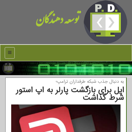
توسعه دهندگان
منو
به دنبال جذب شبكه طرفداران ترامپ؛
اپل برای بازگشت پارلر به اپ استور
شرط گذاشت