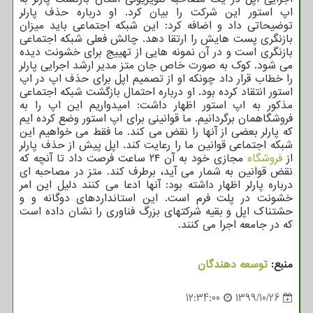
اپ استور این شرکت را بیان کرد. او درباره حذف پارلر
توضیحاتی داد و اضافه کرد: این شبکه اجتماعی باید میزان
بازنگری پست هایش را ارتقا دهد. چالش فعلی شبکه اجتماعی
بازنگری است و در آن نمونه هایی از تهییج برای خشونت دیده
می شود. کوک به صورت خاص جان متز مدیر ارشد اجرایی پارلر
را خطاب قرار داد چونکه او از تصمیم اپل برای حذف اپ در اپ
استور انتقاد کرده بود. او درباره احتمال بازگشت شبکه اجتماعی
مذکور به اپ استور اظهار داشت: امیدواریم این اپ را به
فروشگاهمان برگردانیم. ما قوانینی برای اپ استور وضع کرده ایم
که پارلر بعضی از آنها را نقض می کند. ما فقط می خواهیم این
شبکه اجتماعی قوانین ما را رعایت کند. اپل پیش از حذف پارلر
از
فروشگاه
مجازی خود به آن ۲۴ ساعت فرصت داد تا آنچه که
نقض قوانین به شمار می آید، برطرف کند. متز در مصاحبه ای
درباره پارلر اظهار داشته بود: آنها ادعا می کنند دلیل این امر
خشونت در پلت فرم است. این استانداردهای دوگانه و و
حشتناک اپل و بقیه شرکتهای بزرگ فناوری را نشان داده است
که در جامعه اجرا می کنند.
منبع:
توسعه دهندگان
12:34:00
1399/10/26