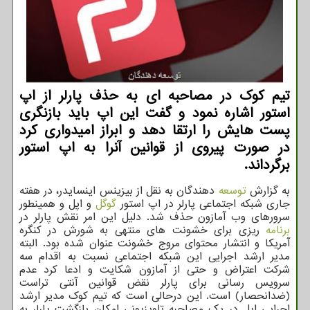
تیم کوک در مصاحبه ای به حذف پارلر از اپ
استور اشاره نمود و گفت این اپ باید بازنگری
پست هایش را ارتقا دهد و ابراز امیدواری کرد
در صورت پیروی از قوانین آنرا به اپ استور
برگرداند.
به گزارش
توسعه
دهندگان به نقل از بیزینس اینسایدر، در هفته
جاری شبکه اجتماعی پارلر در اپ استور
گوگل
و اپل و همینطور
سرورهای وب آمازون حذف شد. دلیل این امر نقش پارلر در
برنامه
ریزی برای خشونت های منتهی به شورش در کنگره
آمریکا و انتشار محتوای مروج خشونت عنوان شده بود. البته
مدیر ارشد اجرایی این شبکه اجتماعی نسبت به اقدام سه
شرکت اعتراض و حتی از آمازون شکایت و ادعا کرد عدم
سرویس رسانی برای پارلر نقض قوانین آنتی تراست
(ضدانحصار) است. این درحالی است که تیم کوک مدیر ارشد
اجرایی اپل در یک مصاحبه تلویزیونی امکان بازگشت پارلر به