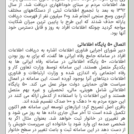
ها، اطلاعات مردم بر مبنای خوداظهاری دریافت شد. از سال
1392 به بعد با تجمیع اطلاعات ثبتی از دستگاههای مختلف
آزمون وسع سنجی انجام شد و۲۰ میلیون نفر از فهرست دریافت
یارانه حذف شدند که این طرح با پایین ترین میزان شکایت
مواجه گردید چونکه اطلاعات افراد به روز و قابل دسترس خود
آنها بود.
اتصال ۵۰ پایگاه اطلاعاتی
دبیر شورای اجرایی فناوری اطلاعات اشاره به دریافت اطلاعات
افراد در سامانه جامع رفاه ایرانی ها گفت، که برای به روز بودن
اطلاعات، ۵۰ پایگاه اطلاعاتی در سامانه رفاه ایرانی ها به
یکدیگر متصل هستند. این سامانه توسط وزارت تعاون کار و
رفاه اجتماعی راه اندازی شده و وزارت ارتباطات و فناوری
اطلاعات دیتاهای آنرا بوجود آورده است. این سامانه در اعمال
سیاست های حمایتی دولت موثر عمل می کند. ۵۰ پایگاه
اطلاعاتی شامل هویتی، مالی، تحصیلی و غیره بهم متصل
هستند و این اطلاعات را با استفاده از کدملی ارائه می کنند در
این حوزه مردم به ۱۰ دهک و ۱۰۰ صدک تقسیم شده اند.
باقری اصل تصریح کرد: ابزارهای توسعه این سامانه هم اکنون
تکمیل شده است تا آخر سال جاری داده ها به روز می شود و
هر تغییری در خانوار ثبت خواهد شد. بعنوان مثال اگر به
شخصی صدمه ای وارد شود یا خانواده ای سرپرست خویش را
از دست دهد در این سامانه ثبت و باعث تغییر در سطح خانوار