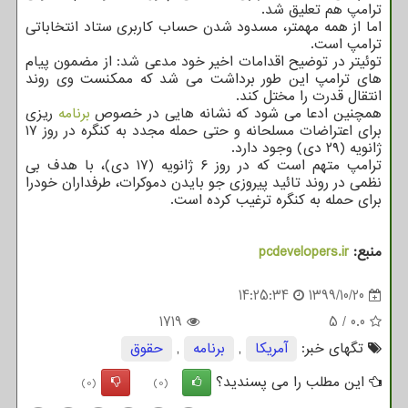
ترامپ هم تعلیق شد.
اما از همه مهمتر، مسدود شدن حساب کاربری ستاد انتخاباتی
ترامپ است.
توئیتر در توضیح اقدامات اخیر خود مدعی شد: از مضمون پیام
های ترامپ این طور برداشت می شد که ممکنست وی روند
انتقال قدرت را مختل کند.
همچنین ادعا می شود که نشانه هایی در خصوص
برنامه
ریزی
برای اعتراضات مسلحانه و حتی حمله مجدد به کنگره در روز ۱۷
ژانویه (۲۹ دی) وجود دارد.
ترامپ متهم است که در روز ۶ ژانویه (۱۷ دی)، با هدف بی
نظمی در روند تائید پیروزی جو بایدن دموکرات، طرفداران خودرا
برای حمله به کنگره ترغیب کرده است.
منبع:
pcdevelopers.ir
14:25:34
1399/10/20
1719
5
/
0.0
تگهای خبر:
آمریكا
,
برنامه
,
حقوق
این مطلب را می پسندید؟
(0)
(0)