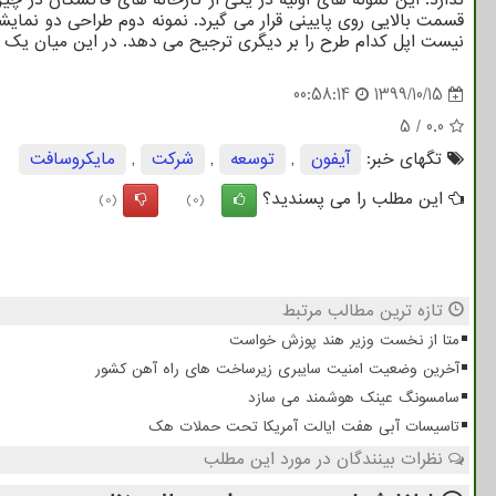
قسمت بالایی روی پایینی قرار می گیرد. نمونه دوم طراحی دو نمای
نیست اپل کدام طرح را بر دیگری ترجیح می دهد. در این میان یک
00:58:14
1399/10/15
5
/
0.0
تگهای خبر:
آیفون
,
توسعه
,
شركت
,
مایكروسافت
این مطلب را می پسندید؟
(0)
(0)
تازه ترین مطالب مرتبط
متا از نخست وزیر هند پوزش خواست
آخرین وضعیت امنیت سایبری زیرساخت های راه آهن کشور
سامسونگ عینک هوشمند می سازد
تاسیسات آبی هفت ایالت آمریکا تحت حملات هک
نظرات بینندگان در مورد این مطلب