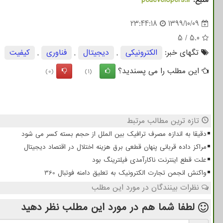
منبع:
pcdevelopers.ir
23:44:18
1399/10/09
5
/
5.0
تگهای خبر:
الكترونیكی
,
دیجیتال
,
فناوری
,
كیفیت
این مطلب را می پسندید؟
(0)
(1)
تازه ترین مطالب مرتبط
دقیقا به اندازه مصرف ترافیک بین الملل از حجم بسته کسر می شود
مراکز داده قربانی پنهان قطعی برق هزینه اختلال در اقتصاد دیجیتال
علت قطع اینترنت ناکارآمدی فیلترینگ بود
واکنش انجمن تجارت الکترونیک به تعلیق دامنه فوتبال 360
نظرات بینندگان در مورد این مطلب
لطفا شما هم
در مورد این مطلب
نظر دهید