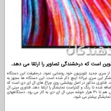
وین است که درخشندگی تصاویر را ارتقا می دهد.
۲ (CES) از یک دستگاه از سری جدید تلویزیون خود رونمایی نمود. درحقیقت این دستگاه
بخشی از یک سری جدید است که QNED Mini-LED نام دارد و شامل ۱۰ مدل با کیفیت های ۴K و ۸K است. همینطور بزرگترین اندازه نمایشگر این سری نیز۸۶ اینچ ذکر شده است. این دستگاه ها مجهز به
 دهد. فناوری مذکور در اصل پوششی روی چراغ های ال ای دی است که
افه شده تا رنگ و کنتراست نمایشگر را ارتقا دهد. فناوری مینی ال
ای دی همانطور که از نامش پیداست نسخه ای از چراغ های ال ای دی در خوشه هایی متراکم هستند. در سری تلویزیون های جدید ال جی هم تا ۳۰ هزار خوشه مینی ال ای دی به کار می رود. دستگاههای
نمایشگر بیشتر می شود.