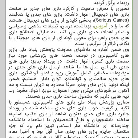
رویداد برگزار گردید.
نصیری با معرفی ماهیت و کارکرد بازی های جدی در صنعت
بازی های دیجیتال اظهار داشت: بازی های جدی یا هدفمند
(Serious Games)، بخشی کلیدی از بازی های دیجیتال هستند
که ما را در
آموزش
، بهداشت، درمان، تبلیغات مذهبی و سیاسی
و سایر اهداف جدی یاری می کنند. به عبارتی اصطلاح بازی
های جدی راهی برای معرفی گونه ای از بازی های دیجیتال با
نگاهی فراتر از سرگرمی است.
وی ضمن اشاره به تلاشهای معاونت پژوهش بنیاد ملی بازی
های کامپیوتری در توسعه هسته های پژوهشی مورد نیاز
صنعت بازی کشور، اظهار داشت: در رویداد جایزه بازی ­های
جدی طی این سال­ ها ما شاهد ارسال بازی های جدی در
موضوعات مختلفی شامل آموزش روزه و نماز، گردشگری، بازی
های حوزه سالمندی و توانمندی توان یابان هستیم. ضمن
اینکه تولید بازی های جدی صرفاً محدود به تهران نیست و هم
اکنون در شهرهای دیگری چون اصفهان، تبریز، اهواز، مشهد و...
تیم هایی داریم که مشغول ساخت بازی جدی هستند.
معاون پژوهش بنیاد ملی بازی های کامپیوتری همینطور با
تکیه بر کیفیت خوب بازی های جدی ساخته شده در رویداد
جایزه بازی های جدی بعنوان شاهد از بازی «کیپ استپ»
ساخته دانشجویان و فارغ التحصیلان با استعداد دانشکده
چندرسانه ای دانشگاه هنر اسلامی تبریز نام برد که جزء
منتخبان جایزه بازی های جدی سال قبل بود و اخیرا مقام
نخست بخش آکادمیک جشنواره گالا در فرانسه که جزء سه