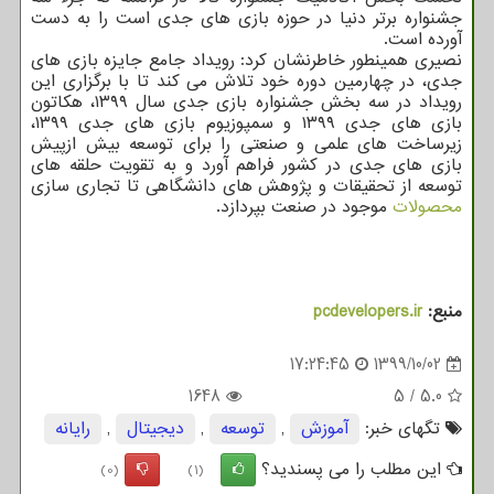
جشنواره برتر دنیا در حوزه بازی های جدی است را به دست
آورده است.
نصیری همینطور خاطرنشان کرد: رویداد جامع جایزه بازی های
جدی، در چهارمین دوره خود تلاش می کند تا با برگزاری این
رویداد در سه بخش جشنواره بازی جدی سال ۱۳۹۹، هکاتون
بازی های جدی ۱۳۹۹ و سمپوزیوم بازی های جدی ۱۳۹۹،
زیرساخت های علمی و صنعتی را برای توسعه بیش ازپیش
بازی های جدی در کشور فراهم آورد و به تقویت حلقه های
توسعه از تحقیقات و پژوهش های دانشگاهی تا تجاری سازی
محصولات
موجود در صنعت بپردازد.
منبع:
pcdevelopers.ir
17:24:45
1399/10/02
1648
5
/
5.0
تگهای خبر:
آموزش
,
توسعه
,
دیجیتال
,
رایانه
این مطلب را می پسندید؟
(0)
(1)