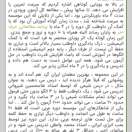
در بالا به پویایی کوتاهی اشاره کردیم که سرعت تمرین را
افزایش می دهد. تا سالها پیش ، مطالعه کل آزمون ورودی در
مدت 4 ماه باورنکردنی بود ، اما یکی از دلایلی که این موسسه
به سرعت شناخته شد ، مدت زمان کوتاه آموزش آن بود که با
کمک آن داوطلب کل دوره را در 4 ماه با
برنامه مطالعاتی حرف
اخر
به پایان رساند البته همراه با 10 دوره و نروز و جمع بندی.
این زمان کوتاه یک اثر پویای منحصر به فرد است که با کمک
انیمیشن ، درک یادگیری داوطلب بسیار بالاتر است و نیازی به
حفظ آن نیست. از طرف دیگر ، پایه دوم انیمیشن استفاده از
الگوها در آموزش است که باعث افزایش قدرت داوطلب در حل
آزمون می شود. همه این عوامل دست به دست هم داده و
تدریس و یادگیری را در 4 ماه امکان پذیر می کند.
در این مجموعه ، بهترین معلمان ایران گرد هم آمده اند و به
روشهایی كه قبلاً هرگز ندیده اید ، درس می دهند. به عنوان
مثال ، در درس شیمی که توسط استاد غلامحسین شیروانی
تدریس می شود ، یک داوطلب فقط با 3 الگو بدون حتی فرمول
می تواند تمام مشکلات شیمی را در 3 ساعت یاد بگیرد و در
حدود 20 ساعت ، می تواند حدود 2000 آزمون را حل کند . . اما
یکی از شاهکارهای این موسسه دوره عربی است که فقط 20
ساعت به طول می انجامد و داوطلب دیگر نیازی به حفظ کلمه
برای حل تست های ترجمه عربی ندارد. این دوره نیز توسط
بمب انرژی ایرانی ، استاد محمد واعظی تدریس می شود و در
سالهای اخیر ، حداقل 3 نفر هر ساله به 100٪ در این درس