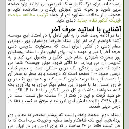
رسیده اند. برای درک کامل سبک تدریس می توانید وارد صفحه
عربی شوید و نمونه های آموزش رایگان را مشاهده کنید و
همچنین از مقالات مشاوره ای از جمله
ترتیب مطالعه مباحث
فیزیک کنکور نظام جدید
دیدن کنید.
آشنایی با اساتید حرف آخر
اما در ادامه بحث شما را به طور کامل با دو استاد این موسسه
آشنا خواهیم کرد. نفر اول استاد علیرضا یوسفیان پور ، بهترین
معلم دینی در کنکور ایران است که مسئولیت تدریس دینی
حرف آخر را نیز بر عهده دارد. برای اولین بار ، استاد یوسفیان
پور بصورت شهودی تمام دین کنکور را متحول می کند و به
تدریس آن می پردازد. اما تأثیر شهود دینی چیست؟ شما می
دانید که دین و زندگی یک درس حفظی است و حجم کتاب
درسی حدود 400 صفحه است که داوطلب باید سطر به سطر آن
را بدست آورد تا درصد خوبی کسب کند و همچنین یک درس
فراری است. اما با شهود این معلم دیگر نیازی به یادآوری یک
کلمه نخواهید داشت و کل دینی کنکور را فقط با 14 الگو یاد
خواهید گرفت و این در کمتر از 40 ساعت حل تست است. در
سال 1398، پانزده دانش آموز این معلم موفق به کسب 100٪ در
درس دینی شدند.
استاد دوم محمد واعظی است که پیشتر مختصر به معرفی وی
پرداختیم. این یک شاهکار واعظ تعلیم و تربیت عرب است که با
حل تست فقط در 20 ساعت ، که برای اولین بار در ایران می