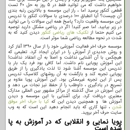
خواهیم داشت که می توانید فقط در 5 روز به حل 40 تست
قطعی کنکور برسید اما ، راز این موسسه و بالاترین رتبه بندی
آن چیست؟ آیا انطباق 100 درصدی با سوالات کنکور با تدریس
این موسسه واقعیت دارد؟ پاسخ همه این سوالات را می توانید
در زیر بیابید. اما صبر کنید! اگر در ریاضی مشکل دارید توصیه
می کنیم حتما از
تکنیک های ریاضی کنکور
دیدن کنید که به
شدت در نحوه مطالعه ریاضی شما موثر است.
موسسه حرف اخر فعالیت آموزشی خود را از سال 1390 آغاز کرد
و روش جدیدی از آموزش را در ایران ایجاد کرد. تعلیمی که
هیچکس با آن آشنایی نداشت و اصلاً به آن اعتقاد نداشت!
این آموزش پویایی نام داشت. اما کافی بود فرد یک بار با
تدریس این موسسه آشنا شود تا لذت یادگیری را از طریق
پویایی تجربه کند و بازگشت به آن روشهای کلاسیک تدریس
پس از این تجربه غیرممکن بود. این آموزش پویا علاوه بر
تسریع در یادگیری ، داوطلب را از حفظ نیز نجات می دهد و
این آموزش در سال گذشته از مراکز مشهور بین المللی مدارک
معتبری دریافت کرد. برای آشنایی با این موسسه و دیدن
آموزش ها و همچنین دیدن این که
کیا با حرف اخر موفق
شدن
، تنها کاری که باید انجام دهید این است که به وب
سایت حرف آخر بروید.
پویا نمایی و انقلابی که در آموزش به پا
شده است