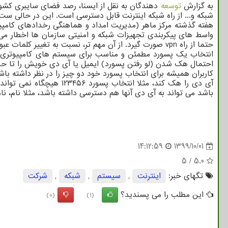
به گزارش
توسعه
دهندگان به نقل از ایسنا، رصد فضای سایبری کشور
شبکه و... از راه شبکه اینترنت قابل دسترسی است. این در حالی ست
هفته گذشته مرکز ماهر (مدیریت امداد و هماهنگی رخدادهای کامپیوتر ای) بیشتر از ۲۰۰ مورد اخطار به سازمان ه
واسط های پیکربندی تجهیزات شبکه و امنیتی سازمان ها اخطار می د
حتما از راه vpn صورت گیرد. از آن مهم تر، نسبت به تغییر کلمات عبور پیش فرض حتما اقدام گردد.
انتخاب یک پسورد مطمئن و مناسب برای سیستم های کامپیوتری هم
احتمال هک شدن (لو رفتن پسورد) ایمیل یا آی دی خویش را تا ح
کاربران همیشه برای انتخاب پسورد خود دو چیز را در نظر داشته باش
آی دی را هک کند، مثلا 
باشد می تواند به آی دی آنها هم دسترسی داشته باشد، مثلا نام، نا
14:12:59
1399/10/01
5
/
5.0
تگهای خبر:
اینترنت
,
سیستم
,
شبكه
,
شركت
این مطلب را می پسندید؟
(0)
(1)