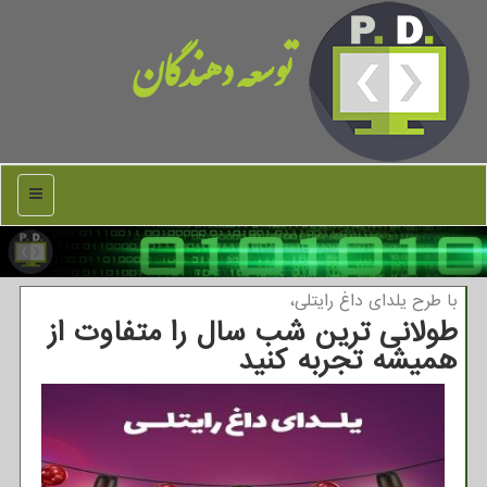
توسعه دهندگان
منو
با طرح یلدای داغ رایتلی،
طولانی ترین شب سال را متفاوت از
همیشه تجربه كنید