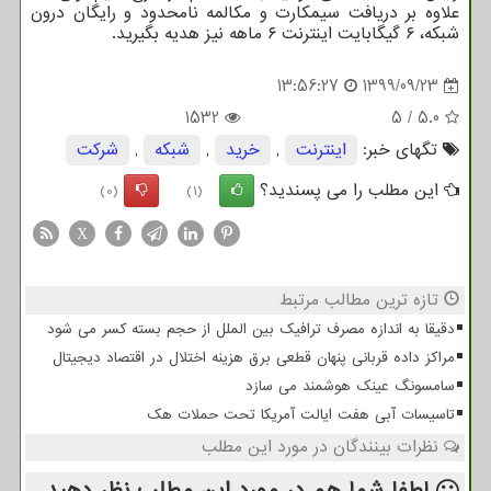
علاوه بر دریافت سیمکارت و مکالمه نامحدود و رایگان درون
شبکه، ۶ گیگابایت اینترنت ۶ ماهه نیز هدیه بگیرید.
13:56:27
1399/09/23
1532
5
/
5.0
تگهای خبر:
اینترنت
,
خرید
,
شبكه
,
شركت
این مطلب را می پسندید؟
(0)
(1)
X
تازه ترین مطالب مرتبط
دقیقا به اندازه مصرف ترافیک بین الملل از حجم بسته کسر می شود
مراکز داده قربانی پنهان قطعی برق هزینه اختلال در اقتصاد دیجیتال
سامسونگ عینک هوشمند می سازد
تاسیسات آبی هفت ایالت آمریکا تحت حملات هک
نظرات بینندگان در مورد این مطلب