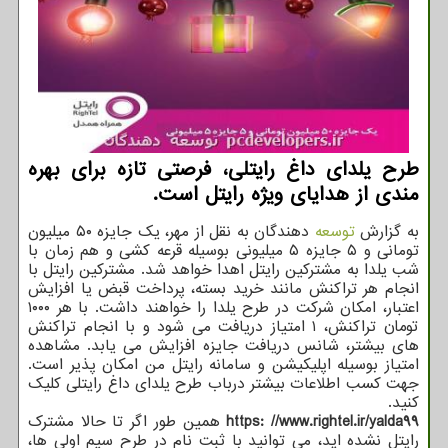
طرح یلدای داغ رایتلی، فرصتی تازه برای بهره
مندی از هدایای ویژه رایتل است.
به گزارش
توسعه
دهندگان به نقل از مهر، یک جایزه ۵۰ میلیون
تومانی و ۵ جایزه ۵ میلیونی بوسیله قرعه کشی و هم زمان با
شب یلدا به مشترکین رایتل اهدا خواهد شد. مشترکین رایتل با
انجام هر تراکنش مانند خرید بسته، پرداخت قبض یا افزایش
اعتبار، امکان شرکت در طرح یلدا را خواهند داشت. با هر ۱۰۰۰
تومان تراکنش، ۱ امتیاز دریافت می شود و با انجام تراکنش
های بیشتر، شانس دریافت جایزه افزایش می یابد. مشاهده
امتیاز بوسیله اپلیکیشن و سامانه رایتل من امکان پذیر است.
جهت کسب اطلاعات بیشتر درباب طرح یلدای داغ رایتلی کلیک
کنید.
https: //www.rightel.ir/yalda۹۹
همین طور اگر تا حالا مشترک
رایتل نشده اید، می توانید با ثبت نام در طرح سیم اولی ها،