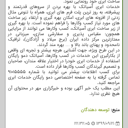
ساخت ابری خود رونمایی نمود.
خدمات ابری آسیاتک با بهره بردن از سروهای قدرتمند و
پیشرفته، به روز ترین پلت فرم های ابری، همراه با تنوعی مثال
زدنی از افزونه های ابری، امکان بهره گیری و ارتقاء زیر ساخت
های مورد نیاز کسب وکارها را فراهم نموده است. با بهره گیری
از زیر ساخت ابری آسیاتک، کسب وکارها می توانند از مزایایی
همچون: مقیاس پذیری و سفارشی سازی، میزبانی در
ممتازترین مرکز داده ایران (برج میلاد و آزادگان)، ترافیک
نامحدود و پهنای باند بالا و … بهره مند گردند.
در این طرح ویژه، جهت آشنایی هرچه بیشتر و تجربه ای واقعی
از بکارگیری این خدمات در کسب وکارها، آسیاتک دمو رایگان
استفاده از خدمات ابری خودرا در اختیار علاقه مندان، صاحبان
و تصمیم گیرندگان کسب وکارها قرار داده است.
برای کسب اطلاعات بیشتر می توانید با شماره ۹۱۰۱۵۵۵۵
تماس گرفته یا به صفحه اختصاصی دمو رایگان خدمات ابری
مراجعه کنید.
این مطلب یک خبر آگهی بوده و خبرگزاری مهر در محتوای آن
هیچ نظری ندارد.
منبع:
توسعه دهندگان
22:32:05
1399/09/21