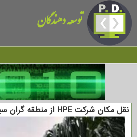
توسعه دهندگان
نقل مكان شركت HPE از منطقه گران سیلیكون ولی