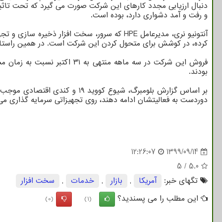
دنبال ارزیابی مجدد کارهای این شرکت صورت می گیرد که تحت تاثیر ت
و رفت و آمد دشواری دارد، بوده است.
آنتونیو نری، مدیرعامل HPE که سرور، سخت اف
کرده، در کوشش برای متحول کردن این شرکت است. در همین راستا، 
بودند.
بر اساس گزارش بلومبرگ، شیوع 
دوردست به فعالیتشان ادامه دهند، روی تجهیزاتی سرمایه گذاری می کن
12:26:07
1399/09/14
5
/
5.0
تگهای خبر:
آمریكا
,
بازار
,
خدمات
,
سخت افزار
این مطلب را می پسندید؟
(0)
(1)