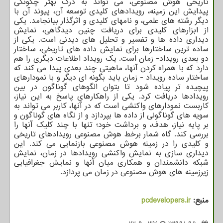
تاریخی هوش مصنوعی، می تواند به درک بهتر چگونگی
پیدایش این زمینه، رویدادهای کلیدی توسعه آن، پیوند آن با
دیگر رشته های علمی، و نامهای کلیدی و اثرگذار بیانجامد. یکی
از ابزارهای کلیدی برای دریافت چنین دیدگاهی، نمایش
دیداری داده ­ها و تفسیر و تحلیل­ های دیدنی است. یکی از
ساده ترین ساختارها برای نمایش داده های تاریخی، ساختار
دو بعدی رویداد- زمان است. یک رویداد اطلاعات دیگری را هم
دارد که با همراه کردن آنها، ماهیتی چند بعدی پیدا می کند که
ساختار ساده رویداد - زمان باید بگونه ای دیگر و با نمودارهای
پیچیده تر پیاده شود تا بتوان الگوهای گوناگون در بین
رویدادها دریافت کرد. یکی از راهکارهای پاسخ به این نیاز،
کاربست نمودارهای واکنشی است که در آنها، کاربر می تواند به
سویه های گوناگونی از داده ها بپردازد و از نگاه های گوناگون و
بر پایه نیاز، هدف، و برداشت خود؛ تنها با چند کلیک آنها را
بررسی کند. گاه شمار برخط هوش مصنوعی رویدادهای تاریخی
و کلیدی را در زمینه هوش مصنوعی بازنمایی می کند. این
دیداری سازی به نمایش واکنشی رویدادها در زمان، نمایش
شبکه دانشمندان و همکاری میان آنها و نمایش جغرافیایی
زیرزمینه های هوش مصنوعی در زمان می پردازد.
منبع:
pcdevelopers.ir