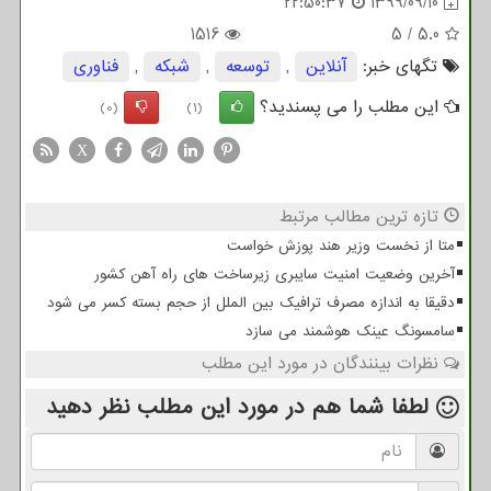
22:50:37
1399/09/10
1516
5
/
5.0
تگهای خبر:
آنلاین
,
توسعه
,
شبكه
,
فناوری
این مطلب را می پسندید؟
(0)
(1)
X
تازه ترین مطالب مرتبط
متا از نخست وزیر هند پوزش خواست
آخرین وضعیت امنیت سایبری زیرساخت های راه آهن کشور
دقیقا به اندازه مصرف ترافیک بین الملل از حجم بسته کسر می شود
سامسونگ عینک هوشمند می سازد
نظرات بینندگان در مورد این مطلب
لطفا شما هم
در مورد این مطلب
نظر دهید