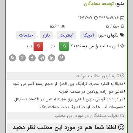
منبع:
توسعه دهندگان
16:17:07
1399/09/06
1563
5
/
5.0
تگهای خبر:
آمریكا
,
اینترنت
,
بازار
,
خدمات
این مطلب را می پسندید؟
(0)
(1)
X
تازه ترین مطالب مرتبط
دقیقا به اندازه مصرف ترافیک بین الملل از حجم بسته کسر می شود
تلاقی دو اراده پولادین در هندسه قدرت
مراکز داده قربانی پنهان قطعی برق هزینه اختلال در اقتصاد دیجیتال
تاسیسات آبی هفت ایالت آمریکا تحت حملات هک
نظرات بینندگان در مورد این مطلب
لطفا شما هم
در مورد این مطلب
نظر دهید