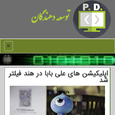
توسعه دهندگان
منو
اپلیكیشن های علی بابا در هند فیلتر
شد