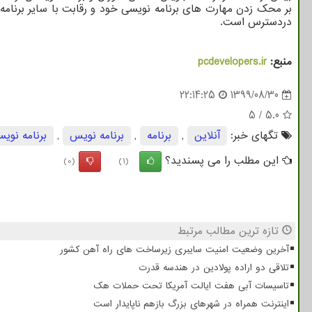
بر محک زدن مهارت های برنامه نویسی خود و رقابت با سایر برنامه 
دردسترس است.
منبع:
pcdevelopers.ir
22:14:25
1399/08/30
5
/
5.0
تگهای خبر:
آنلاین
,
برنامه
,
برنامه نویس
,
برنامه نوی
این مطلب را می پسندید؟
(0)
(1)
تازه ترین مطالب مرتبط
آخرین وضعیت امنیت سایبری زیرساخت های راه آهن کشور
تلاقی دو اراده پولادین در هندسه قدرت
تاسیسات آبی هفت ایالت آمریکا تحت حملات هک
اینترنت همراه در شهرهای بزرگ بازهم ناپایدار است