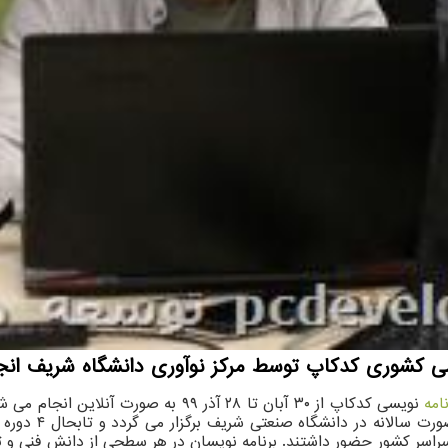
سی كشوری كدكاپ توسط مركز نوآوری دانشگاه شریف انج
نامه
نویسی کدکاپ از ۳۰ آبان تا ۲۸ آذر ۹۹ ب
نویسی و تکنولوژی
یسان آزاد سراسر کشور حضور داشتند. برنامه نویسان در هر سطحی از دانش فنی