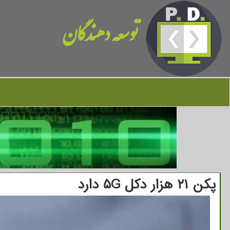
توسعه دهندگان
پكن ۲۱ هزار دكل ۵G دارد