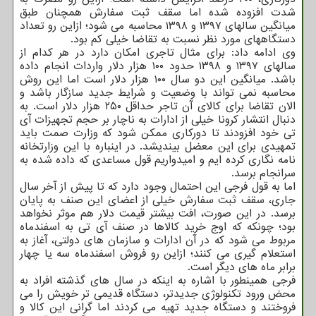
شدت افزوده شده اما سقف ثبت سفارش همچنان طبق
میانگین سالهای ۱۳۹۷ و ۱۳۹۸ محاسبه می شود؛ ازاین رو تعداد
دستگاههای مورد نظر نسبت به تقاضا خیلی کم بود.
وی ادامه داد: برای مثال تاجری امکان دارد در هر کدام از
سالهای ۱۳۹۷ و ۱۳۹۸ حدود ۱۰۰ هزار دلار واردات انجام داده
باشد. میانگین این دو سال ۱۰۰ هزار دلار است اما این روش
محاسبه نمی تواند با وضعیت و شرایط جدید سازگار باشد و
الان تقاضا برای کالای آن تاجر حداقل ۲۵۰ هزار دلار است. به
دنبال انتشار کرونا خیلی از ادارات به ناچار بر حجم تجهیزات آی
تی خود افزودند تا دورکاری ممکن شود که وزارت صمت باید
تمهیدی برای این معضل بیندیشد. در اینباره با این وزارتخانه
نامه نگاری کرده ایم و امیدواریم قول مساعدی که داده شده به
سرانجام برسد.
اما به قول فرجی این احتمال وجود دارد که تا پیش از آخر سال
جاری، سقف ثبت سفارش خیلی از اعضای این صنف به پایان
برسد. در این صورت، افت بیشتر قیمت دلار هم موثر نخواهد
بود؛ چونکه که اوج خرید کالاها در صنف آی تی به اسفندماه
مربوط می شود که در آن ادارات و سازمان های دولتی، آغاز به
استعلام گیری می کنند؛ ازاین رو فروش اسفندماه سه یا چهار
برابر ماه های دیگر است.
فرجی همینطور با اشاره به اینکه در سال های گذشته افراد به
محض ورود تکنولوژی جدیدتر، دستگاه قدیمی تر خویش را می
فروختند و دستگاه جدید تهیه می کردند اما گرانی این کالا و