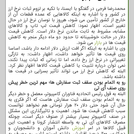
محمدرضا فرجی در گفتگو با ایسنا، با تکیه بر لزوم ثبات نرخ ارز
در کشور و با اشاره به اینکه کالاهایی که عمده قطعات آن از
خارج از کشور تأمین می شود، هرروز با نوسان نرخ ارز در حال
تغییر است، اظهار نمود: کاهش قیمت لپ تاپ و کالاهای
مشابه، مشروط به ثابت ماندن نرخ دلار است. کاهش قیمت
دلار در حالت خوشبینانه تا حدود دو ماه دیگر منجر به کاهش
قیمت ها در
بازار
می شود.
وی با اشاره به اینکه اگر افت ارزش دلار ادامه دار باشد، اساسا
روی قیمت ها تأثیر خواهد داشت، اظهار داشت: به تازگی
تغییراتی در نرخ ارز رخ داده، اما تا زمانی که ثبات پیدا نکند،
نمی توان درباره تثبیت یا کاهش قیمت کالاها اظهار نظر کرد.
البته که کاهش نرخ ارز می تواند تأثیر بسزایی در قیمت ها
داشته باشد.
رو به اتمام بودن سقف ثبت سفارش ها؛ مهم ترین خطر پیش
روی صنف آی تی
البته به قول رئیس اتحادیه فناوران کامپیوتر، معضل و خطر دیگر
رو به اتمام بودن سقف ثبت سفارش هاست که اگر فکری به
حال آن شود حتی دلار ۲۰ هزار تومانی هم نخواهد توانست
سبب کاهش قیمت ها شود. اهمیت و تاثیرگذاری این مشکل
در صنف کامپیوتر بسیار بیشتر از صنوف دیگر است، چونکه
مصرف کالاهای آی تی به واسطه انتشار کرونا و اهمیت این
قبیل کالاها در امر
آموزش
دانش آموزان و دانشجویان و
دورکاری، ۲۰۰ درصد افزایش داشته است؛ ازاین رو مصرف به