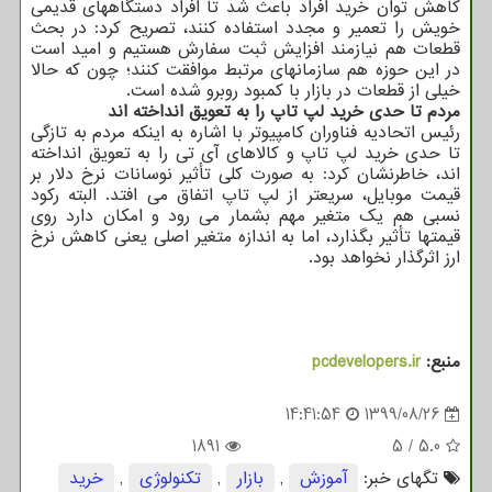
کاهش توان خرید افراد باعث شد تا افراد دستگاههای قدیمی
خویش را تعمیر و مجدد استفاده کنند، تصریح کرد: در بحث
قطعات هم نیازمند افزایش ثبت سفارش هستیم و امید است
در این حوزه هم سازمانهای مرتبط موافقت کنند؛ چون که حالا
خیلی از قطعات در بازار با کمبود روبرو شده است.
مردم تا حدی خرید لپ تاپ را به تعویق انداخته اند
رئیس اتحادیه فناوران کامپیوتر با اشاره به اینکه مردم به تازگی
تا حدی خرید لپ تاپ و کالاهای آی تی را به تعویق انداخته
اند، خاطرنشان کرد: به صورت کلی تأثیر نوسانات نرخ دلار بر
قیمت موبایل، سریعتر از لپ تاپ اتفاق می افتد. البته رکود
نسبی هم یک متغیر مهم بشمار می رود و امکان دارد روی
قیمتها تأثیر بگذارد، اما به اندازه متغیر اصلی یعنی کاهش نرخ
ارز اثرگذار نخواهد بود.
منبع:
pcdevelopers.ir
14:41:54
1399/08/26
1891
5
/
5.0
تگهای خبر:
آموزش
,
بازار
,
تكنولوژی
,
خرید