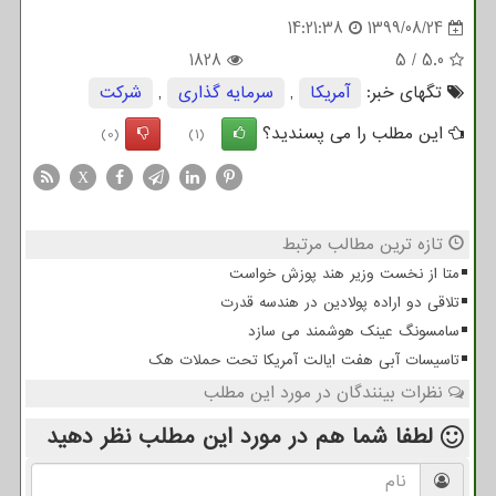
14:21:38
1399/08/24
1828
5
/
5.0
تگهای خبر:
آمریكا
,
سرمایه گذاری
,
شركت
این مطلب را می پسندید؟
(0)
(1)
X
تازه ترین مطالب مرتبط
متا از نخست وزیر هند پوزش خواست
تلاقی دو اراده پولادین در هندسه قدرت
سامسونگ عینک هوشمند می سازد
تاسیسات آبی هفت ایالت آمریکا تحت حملات هک
نظرات بینندگان در مورد این مطلب
لطفا شما هم
در مورد این مطلب
نظر دهید