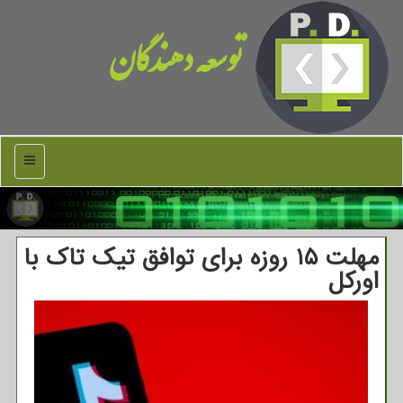
توسعه دهندگان
منو
مهلت ۱۵ روزه برای توافق تیك تاك با
اوركل