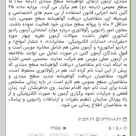
مبتدی، آزمون ارتقای گواهینامه سطح مبتدی (درجه سه) به
سطح عمومی (درجه دو) هم برگزار می گردد. برپایه ماده ۴۵
آئین نامه اجرایی قانون استفاده از بی سیم های اختصاصی و
غیرحرفه ای، متقاضیان دریافت گواهینامه سطح عمومی، باید
حداقل ۶ ماه با پروانه سطح مبتدی خود فعالیت نموده باشند.
معاون امور رادیویی رگولاتوری درباره موارد امتحانی آزمون رادیو
آماتوری اظهار داشت: سوالات آزمون نظریه چهار حوزه
«مقررات»، «مدارات الکترونیکی- مخابرات»، « نتشار امواج» و
«رادیو آماتوری» و آزمون عملی هم شامل مخابره مورس است و
قبول شدگان آزمون کتبی در صورت تمایل می توانند بلافاصله
در آزمون عملی مورس هم شرکت نمایند. محسنی ضمن اشاره
به اینکه ثبت نام متقاضیان دریافت گواهینامه سطح مبتدی که
پیش از این ثبت نام کرده اند، هم در رگولاتوری محفوظ است،
افزود: متقاضیان دریافت گواهینامه جدید سطح مبتدی و
متقاضیان سطح عمومی هم لازم است در بازه زمانی مشخص
شده برای ثبت نام خود اقدام نمایند. وی خاطرنشان کرد: زمان
قطعی و جزئیات نحوه برگزاری آزمون به صورت الکترونیکی و از
راه پورتال سازمان تنظیم مقررات و ارتباطات رادیویی و پیامک
به متقاضیان اطلاع رسانی می شود.
12:53:29
1399/08/22
2255
5
/
5.0