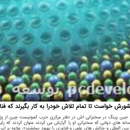
ش خواست تا تمام تلاش خودرا به كار بگیرند كه فناور
 جین پینگ در سخنرانی اش در دفتر مرکزی حزب کمونیست چین از پ
ه های دولتی که سخنرانی او را گزارش می کردند عنوان کردند که رئ
ن المللی و چالش های علمی و فناوری را بهبود ببخشند». علاوه بر ای