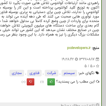
راهبردی مانند ارتباطات کوانتومی تلاش هایی صورت بگیرد تا کشور
اکنون به توزیع کلید کوانتومی پرداخته است و این کار را بوسیله 
کوانتومی را ندارند، تلاش چین برای دستیابی به برتری بوسیله فناو
مورد نوآوری هایی صحبت می کنند که طی دهه آینده می تواند به ا
گام بعدی برای ساخت دستگاه های میلیون کیوبیتی تلاش خواهدنمود
چین در صنایع مختلف نشان میدهد که این کشور می تواند خیلی سری
مشکلات بزرگ دیگری را نیز به همراه دارد. با این وجود بنظر می 
منبع:
pcdevelopers.ir
19:28:42
1399/08/17
5
/
5.0
تگهای خبر:
سیستم
,
شركت
,
فناوری
,
مجازی
این مطلب را می پسندید؟
(0)
(1)
تازه ترین مطالب مرتبط