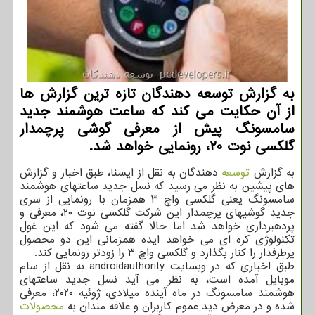
به گزارش توسعه دهندگان تازه ترین گزارش ها
از آن حكایت می كند كه ساعت هوشمند جدید
سامسونگ پیش از معرفی گوشی پرچمدار
گلكسی نوت ۲۰، رونمایی خواهد شد.
به گزارش
توسعه
دهندگان به نقل از ایسنا، طبق اخبار و گزارش
های پیشین به نظر می رسید که نسل جدید ساعتهای هوشمند
سامسونگ یعنی گلکسی واچ ۳ همزمان با رونمایی از سری
جدید گوشیهای پرچمدار این شرکت گلکسی نوت ۲۰، معرفی و
پردهبرداری خواهد شد اما حالا گفته می شود که این غول
تکنولوژی کره ای می خواهد ایده همزمانی این دو محصول
پرطرفدار را کنار بگذارد و گلکسی واچ ۳ را زودتر رونمایی کند.
طبق اخباری که در وبسایت androidauthority به نقل از سام
موبایل آمده است، به نظر می آید نسل جدید ساعتهای
هوشمند سامسونگ در ماه آینده میلادی، ژوئیه ۲۰۲۰، معرفی
شده و در معرض دید عموم کاربران و علاقه مندان به
محصولات